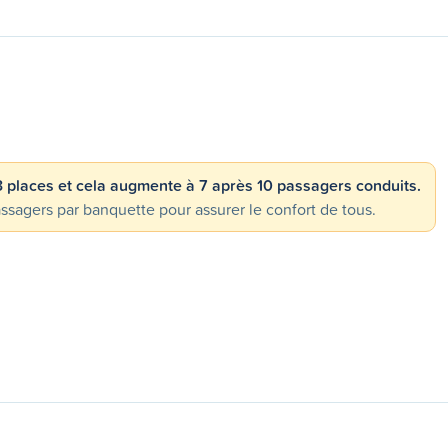
 3 places et cela augmente à 7 après 10 passagers conduits.
gers par banquette pour assurer le confort de tous.