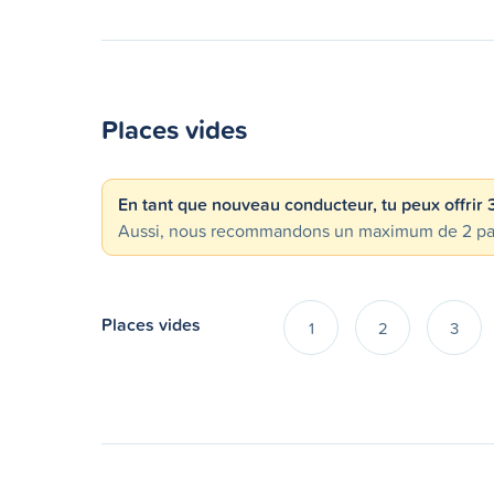
Places vides
En tant que nouveau conducteur, tu peux offrir
Aussi, nous recommandons un maximum de 2 passa
Places vides
1
2
3