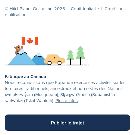
© HitchPlanet Online Inc. 2026 |
Confidentialité
|
Conditions
d'utilisation
Fabriqué au Canada
Nous reconnaissons que Poparide exerce ses activités sur les
territoires traditionnels, ancestraux et non cédés des Nations
xʷməθkʷəy̓əm (Musqueam), Sḵwx̱wú7mesh (Squamish) et
səlilwətaɬ (Tsleil-Waututh).
Plus d'infos