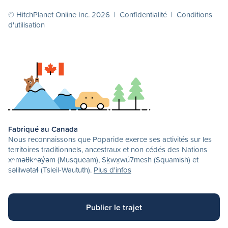
© HitchPlanet Online Inc. 2026 |
Confidentialité
|
Conditions
d'utilisation
Fabriqué au Canada
Nous reconnaissons que Poparide exerce ses activités sur les
territoires traditionnels, ancestraux et non cédés des Nations
xʷməθkʷəy̓əm (Musqueam), Sḵwx̱wú7mesh (Squamish) et
səlilwətaɬ (Tsleil-Waututh).
Plus d'infos