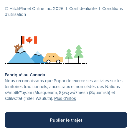
© HitchPlanet Online Inc. 2026 |
Confidentialité
|
Conditions
d'utilisation
Fabriqué au Canada
Nous reconnaissons que Poparide exerce ses activités sur les
territoires traditionnels, ancestraux et non cédés des Nations
xʷməθkʷəy̓əm (Musqueam), Sḵwx̱wú7mesh (Squamish) et
səlilwətaɬ (Tsleil-Waututh).
Plus d'infos