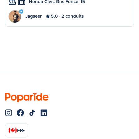
Honda Civic Gris Foncé '15
L
Jagseer
5,0
2 conduits
FR
▾