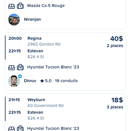
Mazda Cx-5 Rouge
S
Niranjan
40$
20h00
Regina
2965 Gordon Rd
2 places
22h15
Estevan
826 4 St
Hyundai Tucson Blanc '23
M
Dhruv
5,0
19 conduits
18$
21h15
Weyburn
60 Government Rd
3 places
22h15
Estevan
826 4 St
Hyundai Tucson Blanc '23
M