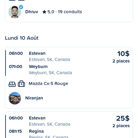
Dhruv
5,0
19 conduits
Lundi 10 Août
10$
06h00
Estevan
Estevan, SK, Canada
2 places
07h00
Weyburn
Weyburn, SK, Canada
Mazda Cx-5 Rouge
S
Niranjan
25$
06h00
Estevan
Estevan, SK, Canada
2 places
08h15
Regina
Regina, SK, Canada