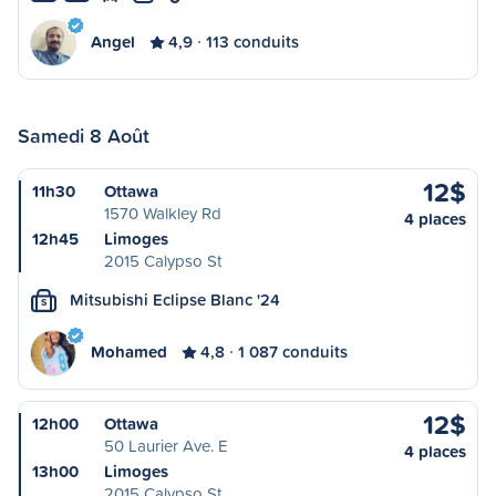
Angel
4,9
113 conduits
Samedi 8 Août
12$
11h30
Ottawa
1570 Walkley Rd
4 places
12h45
Limoges
2015 Calypso St
Mitsubishi Eclipse Blanc '24
S
Mohamed
4,8
1 087 conduits
12$
12h00
Ottawa
50 Laurier Ave. E
4 places
13h00
Limoges
2015 Calypso St