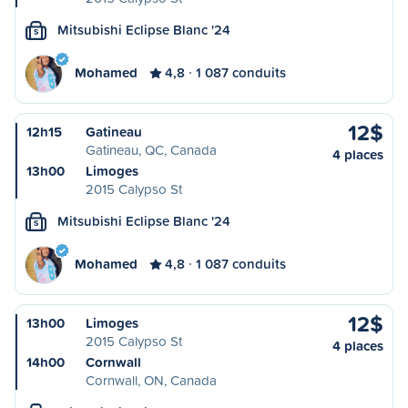
Mitsubishi Eclipse Blanc '24
S
Mohamed
4,8
1 087 conduits
12$
12h15
Gatineau
Gatineau, QC, Canada
4 places
13h00
Limoges
2015 Calypso St
Mitsubishi Eclipse Blanc '24
S
Mohamed
4,8
1 087 conduits
12$
13h00
Limoges
2015 Calypso St
4 places
14h00
Cornwall
Cornwall, ON, Canada