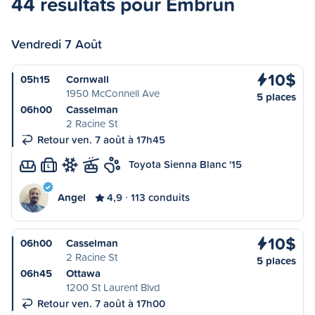
44 résultats pour Embrun
Vendredi 7 Août
10$
05h15
Cornwall
1950 McConnell Ave
5 places
06h00
Casselman
2 Racine St
Retour ven. 7 août à 17h45
Toyota Sienna Blanc '15
L
Angel
4,9
113 conduits
10$
06h00
Casselman
2 Racine St
5 places
06h45
Ottawa
1200 St Laurent Blvd
Retour ven. 7 août à 17h00