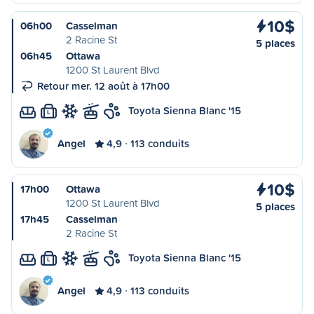
10$
06h00
Casselman
2 Racine St
5 places
06h45
Ottawa
1200 St Laurent Blvd
Retour mer. 12 août à 17h00
Toyota Sienna Blanc '15
L
Angel
4,9
113 conduits
10$
17h00
Ottawa
1200 St Laurent Blvd
5 places
17h45
Casselman
2 Racine St
Toyota Sienna Blanc '15
L
Angel
4,9
113 conduits