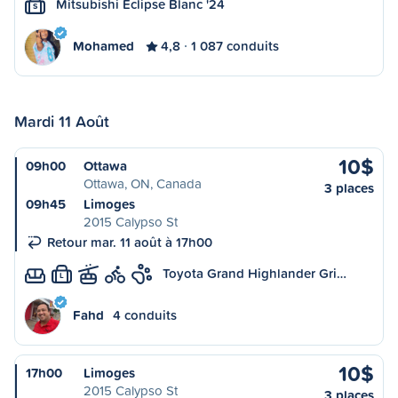
Mitsubishi Eclipse Blanc '24
S
Mohamed
4,8
1 087 conduits
Mardi 11 Août
10$
09h00
Ottawa
Ottawa, ON, Canada
3 places
09h45
Limoges
2015 Calypso St
Retour mar. 11 août à 17h00
Toyota Grand Highlander Gri…
L
Fahd
4 conduits
10$
17h00
Limoges
2015 Calypso St
3 places