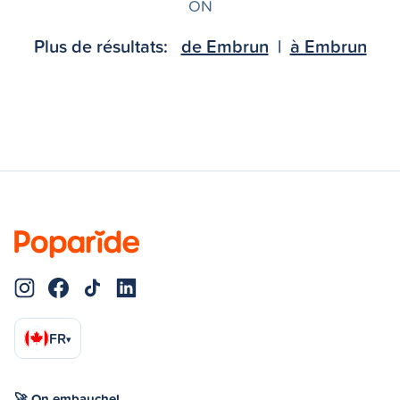
ON
Plus de résultats:
de Embrun
|
à Embrun
FR
▾
🚀 On embauche!