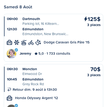
Samedi 8 Août
125$
06h00
Dartmouth
Parking lot, 16 Kiltearn…
3 places
12h30
Edmundston
Edmundston, New Brunswic…
Dodge Caravan Gris Pâle '15
M
Jeremy
5,0
1 733 conduits
70$
06h30
Moncton
Elmwood Dr
3 places
10h45
Edmundston
Grey Rock Rd
Retour dim. 9 août à 13h30
Honda Odyssey Argent '12
M