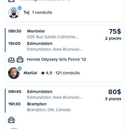
Taj
1 conduits
75$
08h30
Montréal
505 Rue Sainte-Catherine…
2 places
15h00
Edmundston
Edmundston, New Brunswic…
Honda Odyssey Gris Foncé '12
S
Martial
4,9
121 conduits
80$
09h45
Edmundston
Edmundston, New Brunswic…
3 places
19h30
Brampton
Brampton, ON, Canada
M