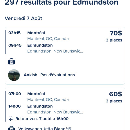
297 résultats pour Edmundston
Vendredi 7 Août
70$
03h15
Montréal
Montréal, QC, Canada
3 places
09h45
Edmundston
Edmundston, New Brunswic…
M
Ankish
Pas d'évaluations
60$
07h00
Montréal
Montréal, QC, Canada
3 places
14h00
Edmundston
Edmundston, New Brunswic…
Retour ven. 7 août à 16h00
Volkswagen Jetta Blanc '19
M