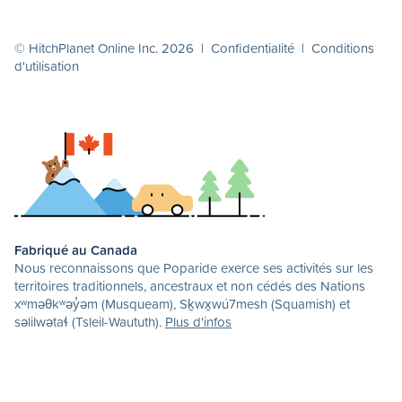
© HitchPlanet Online Inc. 2026 |
Confidentialité
|
Conditions
d'utilisation
Fabriqué au Canada
Nous reconnaissons que Poparide exerce ses activités sur les
territoires traditionnels, ancestraux et non cédés des Nations
xʷməθkʷəy̓əm (Musqueam), Sḵwx̱wú7mesh (Squamish) et
səlilwətaɬ (Tsleil-Waututh).
Plus d'infos