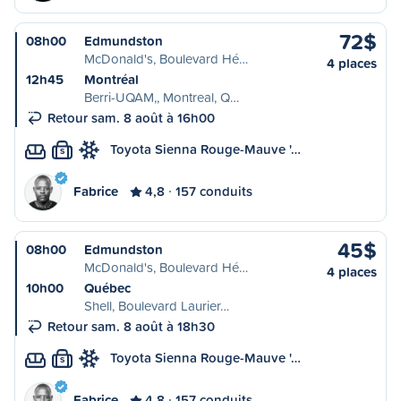
72$
08h00
Edmundston
McDonald's, Boulevard Hé…
4 places
12h45
Montréal
Berri-UQAM,, Montreal, Q…
Retour sam. 8 août à 16h00
Toyota Sienna Rouge-Mauve '…
S
Fabrice
4,8
157 conduits
45$
08h00
Edmundston
McDonald's, Boulevard Hé…
4 places
10h00
Québec
Shell, Boulevard Laurier…
Retour sam. 8 août à 18h30
Toyota Sienna Rouge-Mauve '…
S
Fabrice
4,8
157 conduits