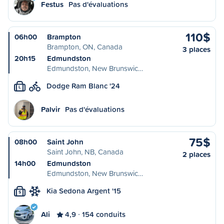
Festus
Pas d'évaluations
110$
06h00
Brampton
Brampton, ON, Canada
3 places
20h15
Edmundston
Edmundston, New Brunswic…
Dodge Ram Blanc '24
L
Palvir
Pas d'évaluations
75$
08h00
Saint John
Saint John, NB, Canada
2 places
14h00
Edmundston
Edmundston, New Brunswic…
Kia Sedona Argent '15
S
Ali
4,9
154 conduits