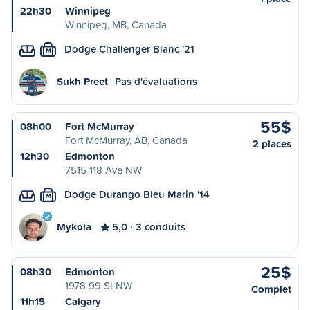
22h30
Winnipeg
Winnipeg, MB, Canada
Dodge Challenger Blanc '21
M
Sukh Preet
Pas d'évaluations
55$
08h00
Fort McMurray
Fort McMurray, AB, Canada
2 places
12h30
Edmonton
7515 118 Ave NW
Dodge Durango Bleu Marin '14
M
Mykola
5,0
3 conduits
25$
08h30
Edmonton
1978 99 St NW
Complet
11h15
Calgary