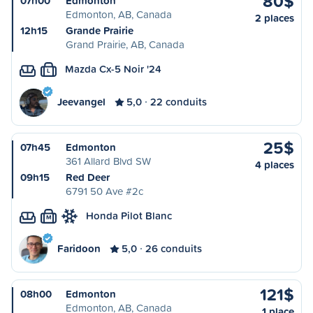
80$
07h00
Edmonton
Edmonton, AB, Canada
2 places
12h15
Grande Prairie
Grand Prairie, AB, Canada
Mazda Cx-5 Noir '24
L
Jeevangel
5,0
22 conduits
25$
07h45
Edmonton
361 Allard Blvd SW
4 places
09h15
Red Deer
6791 50 Ave #2c
Honda Pilot Blanc
M
Faridoon
5,0
26 conduits
121$
08h00
Edmonton
Edmonton, AB, Canada
1 place