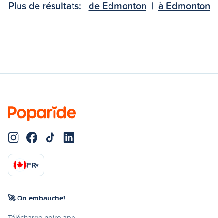
Plus de résultats:
de Edmonton
|
à Edmonton
FR
▾
🚀 On embauche!
Télécharge notre app