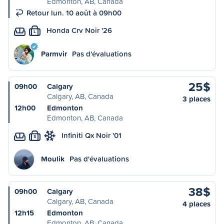
Edmonton, AB, Canada
Retour lun. 10 août à 09h00
Honda Crv Noir '26
L
Parmvir
Pas d'évaluations
25$
09h00
Calgary
Calgary, AB, Canada
3 places
12h00
Edmonton
Edmonton, AB, Canada
Infiniti Qx Noir '01
S
Moulik
Pas d'évaluations
38$
09h00
Calgary
Calgary, AB, Canada
4 places
12h15
Edmonton
Edmonton, AB, Canada