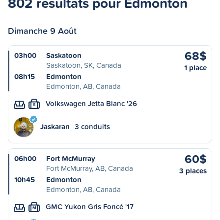
802 résultats pour Edmonton
Dimanche 9 Août
68$
03h00
Saskatoon
Saskatoon, SK, Canada
1 place
08h15
Edmonton
Edmonton, AB, Canada
Volkswagen Jetta Blanc '26
S
Jaskaran
3 conduits
60$
06h00
Fort McMurray
Fort McMurray, AB, Canada
3 places
10h45
Edmonton
Edmonton, AB, Canada
GMC Yukon Gris Foncé '17
M