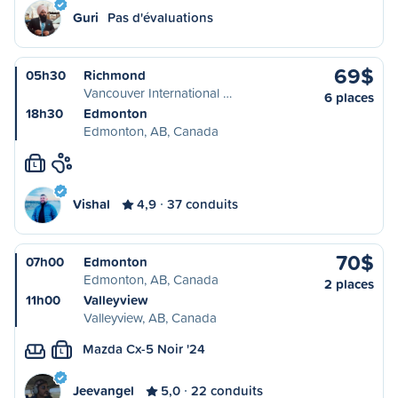
Guri
Pas d'évaluations
69$
05h30
Richmond
Vancouver International …
6 places
18h30
Edmonton
Edmonton, AB, Canada
L
Vishal
4,9
37 conduits
70$
07h00
Edmonton
Edmonton, AB, Canada
2 places
11h00
Valleyview
Valleyview, AB, Canada
Mazda Cx-5 Noir '24
L
Jeevangel
5,0
22 conduits