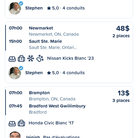
Stephen
5,0
4 conduits
48$
07h00
Newmarket
Newmarket, ON, Canada
2 places
15h00
Sault Ste. Marie
Sault Ste. Marie, Ontari…
Nissan Kicks Blanc '23
S
Stephen
5,0
4 conduits
13$
07h00
Brampton
Brampton, ON, Canada
3 places
07h45
Bradford West Gwillimbury
Bradford
Honda Civic Blanc '17
M
Jainish
Pas d'évaluations