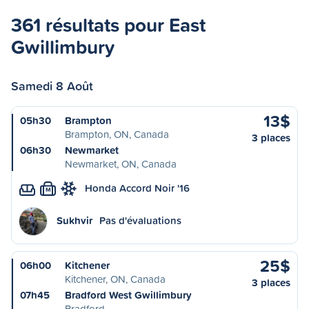
361 résultats pour East
Gwillimbury
Samedi 8 Août
13$
05h30
Brampton
Brampton, ON, Canada
3 places
06h30
Newmarket
Newmarket, ON, Canada
Honda Accord Noir '16
M
Sukhvir
Pas d'évaluations
25$
06h00
Kitchener
Kitchener, ON, Canada
3 places
07h45
Bradford West Gwillimbury
Bradford