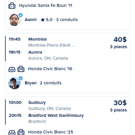
Hyundai Santa Fe Brun '11
L
Aamir
5,0
3 conduits
40$
11h45
Montréal
Montréal-Pierre Elliott …
3 places
19h15
Aurora
Aurora, ON, Canada
Honda Civic Blanc '16
M
Bryan
2 conduits
30$
13h00
Sudbury
Sudbury, ON, Canada
3 places
20h15
Bradford West Gwillimbury
Bradford
Honda Civic Blanc '25
M