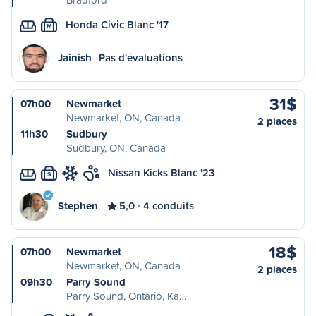
Honda Civic Blanc '17
M
Jainish
Pas d'évaluations
31$
07h00
Newmarket
Newmarket, ON, Canada
2 places
11h30
Sudbury
Sudbury, ON, Canada
Nissan Kicks Blanc '23
S
Stephen
5,0
4 conduits
18$
07h00
Newmarket
Newmarket, ON, Canada
2 places
09h30
Parry Sound
Parry Sound, Ontario, Ka…