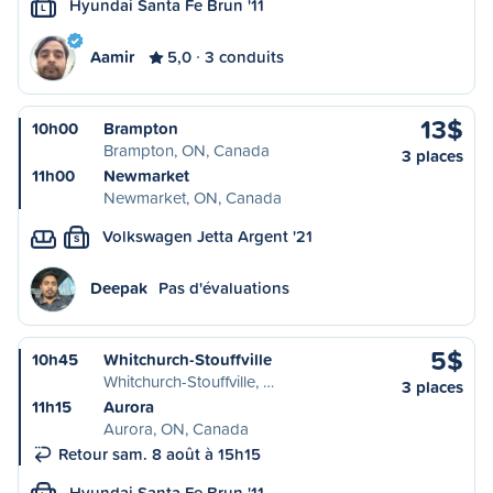
Hyundai Santa Fe Brun '11
L
Aamir
5,0
3 conduits
13$
10h00
Brampton
Brampton, ON, Canada
3 places
11h00
Newmarket
Newmarket, ON, Canada
Volkswagen Jetta Argent '21
S
Deepak
Pas d'évaluations
5$
10h45
Whitchurch-Stouffville
Whitchurch-Stouffville, …
3 places
11h15
Aurora
Aurora, ON, Canada
Retour sam. 8 août à 15h15
Hyundai Santa Fe Brun '11