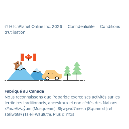
© HitchPlanet Online Inc. 2026 |
Confidentialité
|
Conditions
d'utilisation
Fabriqué au Canada
Nous reconnaissons que Poparide exerce ses activités sur les
territoires traditionnels, ancestraux et non cédés des Nations
xʷməθkʷəy̓əm (Musqueam), Sḵwx̱wú7mesh (Squamish) et
səlilwətaɬ (Tsleil-Waututh).
Plus d'infos