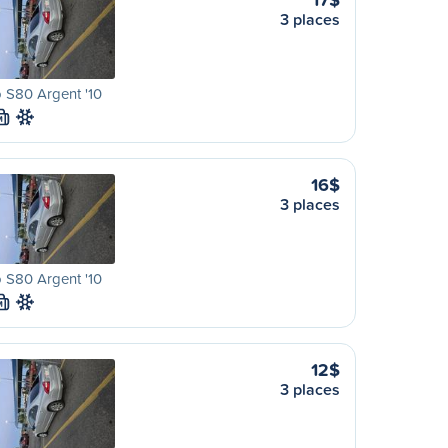
3 places
 S80 Argent '10
M
16$
3 places
 S80 Argent '10
M
12$
3 places