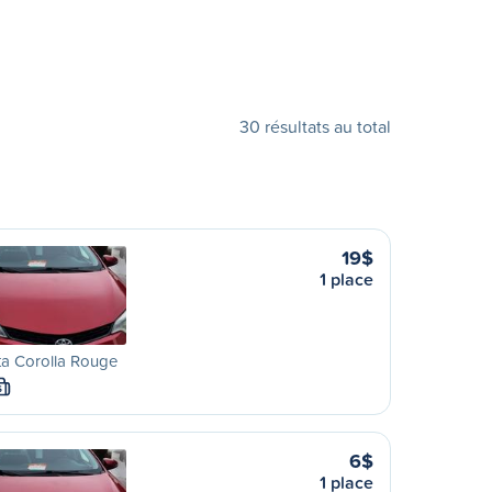
30 résultats au total
19$
1 place
ta Corolla Rouge
S
6$
1 place