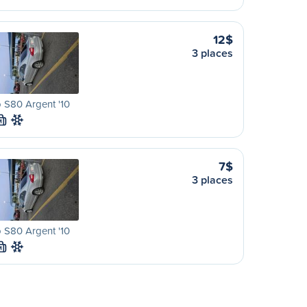
12$
3 places
 S80 Argent '10
M
7$
3 places
 S80 Argent '10
M