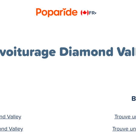
FR
▾
voiturage Diamond Val
B
nd Valley
Trouve u
ond Valley
Trouve un