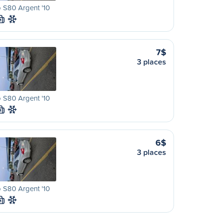
 S80 Argent '10
M
7$
3 places
 S80 Argent '10
M
6$
3 places
 S80 Argent '10
M