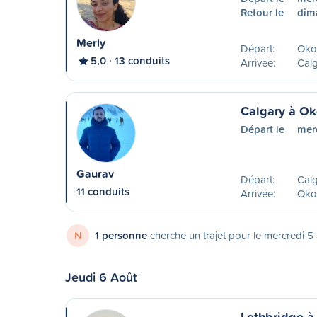
Retour le
dim
Merly
Départ:
Oko
5,0
13 conduits
Arrivée:
Calg
Calgary à Ok
Départ le
mer
Gaurav
Départ:
Calg
11 conduits
Arrivée:
Oko
N
1 personne
cherche un trajet pour le mercredi 5
Jeudi 6 Août
Lethbridge à