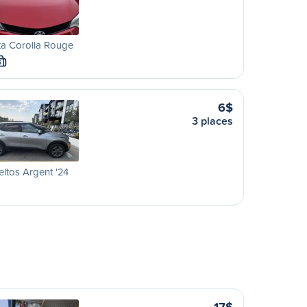
ta Corolla Rouge
S
6$
3 places
eltos Argent '24
17$