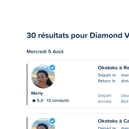
30 résultats pour Diamond V
Mercredi 5 Août
Okotoks à R
Départ le
mer
Retour le
dim
Merly
Départ:
Oko
5,0
13 conduits
Arrivée:
Red
Okotoks à Ca
Départ le
mer