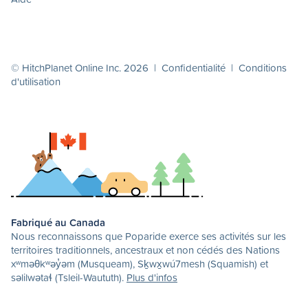
© HitchPlanet Online Inc. 2026 |
Confidentialité
|
Conditions
d'utilisation
Fabriqué au Canada
Nous reconnaissons que Poparide exerce ses activités sur les
territoires traditionnels, ancestraux et non cédés des Nations
xʷməθkʷəy̓əm (Musqueam), Sḵwx̱wú7mesh (Squamish) et
səlilwətaɬ (Tsleil-Waututh).
Plus d'infos