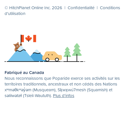
© HitchPlanet Online Inc. 2026 |
Confidentialité
|
Conditions
d'utilisation
Fabriqué au Canada
Nous reconnaissons que Poparide exerce ses activités sur les
territoires traditionnels, ancestraux et non cédés des Nations
xʷməθkʷəy̓əm (Musqueam), Sḵwx̱wú7mesh (Squamish) et
səlilwətaɬ (Tsleil-Waututh).
Plus d'infos