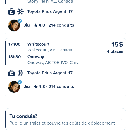
Stony Plain, AB, Canada
Toyota Prius Argent '17
M
Jiu
4,8
214 conduits
15$
17h00
Whitecourt
Whitecourt, AB, Canada
4 places
18h30
Onoway
Onoway, AB T0E 1V0, Cana…
Toyota Prius Argent '17
M
Jiu
4,8
214 conduits
Tu conduis?
Publie un trajet et couvre tes coûts de déplacement