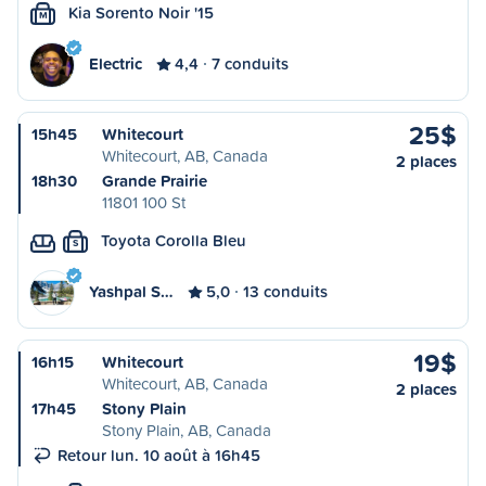
Kia Sorento Noir '15
M
Electric
4,4
7 conduits
25$
15h45
Whitecourt
Whitecourt, AB, Canada
2 places
18h30
Grande Prairie
11801 100 St
Toyota Corolla Bleu
S
Yashpal S…
5,0
13 conduits
19$
16h15
Whitecourt
Whitecourt, AB, Canada
2 places
17h45
Stony Plain
Stony Plain, AB, Canada
Retour lun. 10 août à 16h45