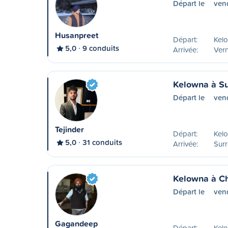
Départ le
ven
Husanpreet
Départ:
Kel
5,0
9 conduits
Arrivée:
Ver
Kelowna à Su
Départ le
ven
Tejinder
Départ:
Kel
5,0
31 conduits
Arrivée:
Surr
Kelowna à Ch
Départ le
ven
Gagandeep
Départ:
Kel