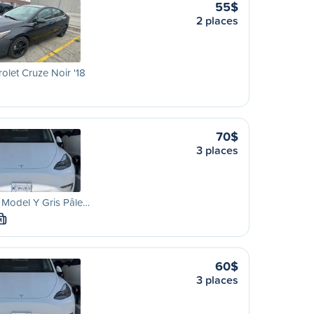
55$
2 places
olet Cruze Noir '18
70$
3 places
 Model Y Gris Pâle…
M
60$
3 places