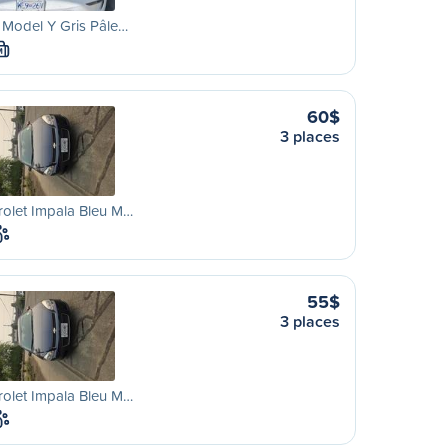
 Model Y Gris Pâle…
M
60$
3 places
olet Impala Bleu M…
55$
3 places
olet Impala Bleu M…