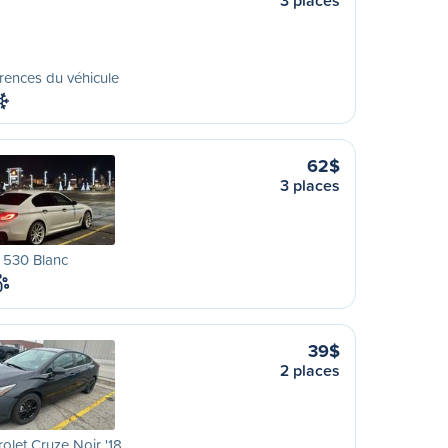
3 places
rences du véhicule
62$
3 places
530 Blanc
39$
2 places
olet Cruze Noir '18