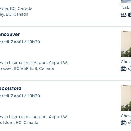
Tesla
owna, BC, Canada
ey, BC, Canada
ancouver
dredi 7 août à 13h30
Chevr
wna International Airport, Airport W...
couver, BC V5R 5J8, Canada
M
bbotsford
dredi 7 août à 13h30
Chevr
wna International Airport, Airport W...
otsford, BC, Canada
M