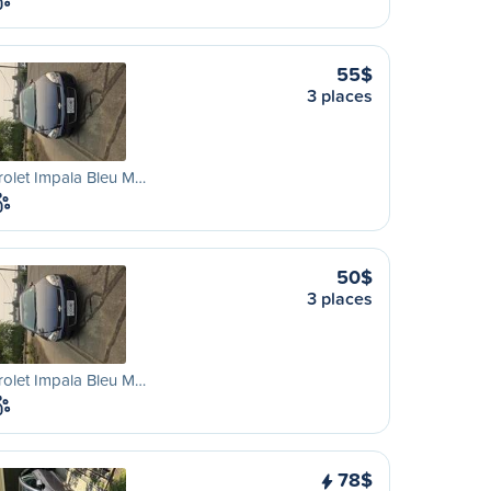
55$
3 places
olet Impala Bleu M…
50$
3 places
olet Impala Bleu M…
78$