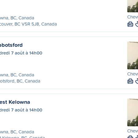
Chevr
owna, BC, Canada
couver, BC V5R 5J8, Canada
M
bbotsford
dredi 7 août à 14h00
Chevr
owna, BC, Canada
otsford, BC, Canada
M
est Kelowna
dredi 7 août à 14h00
Chevr
owna, BC, Canada
t Kelowna, BC, Canada