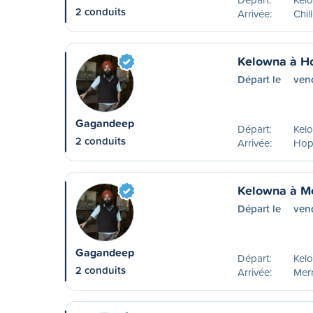
2 conduits
Arrivée:
Chil
Kelowna à H
Départ le
ven
Gagandeep
Départ:
Kel
2 conduits
Arrivée:
Hop
Kelowna à Me
Départ le
ven
Gagandeep
Départ:
Kel
2 conduits
Arrivée:
Merr