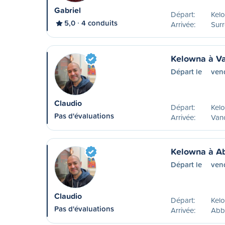
Gabriel
Départ:
Kel
5,0
4 conduits
Arrivée:
Surr
Kelowna à V
Départ le
ven
Claudio
Départ:
Kelo
Pas d'évaluations
Arrivée:
Van
Kelowna à A
Départ le
ven
Claudio
Départ:
Kelo
Pas d'évaluations
Arrivée:
Abb