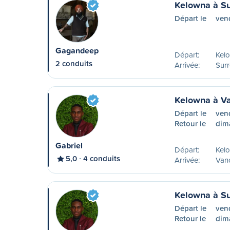
Kelowna à Su
Départ le
ven
Gagandeep
Départ:
Kel
2 conduits
Arrivée:
Surr
Kelowna à V
Départ le
ven
Retour le
dim
Gabriel
Départ:
Kel
5,0
4 conduits
Arrivée:
Van
Kelowna à Su
Départ le
ven
Retour le
dim