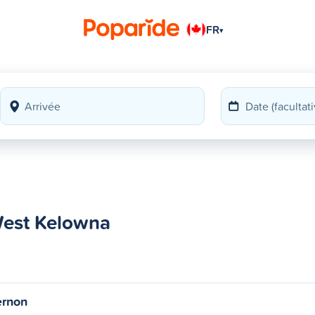
FR
▾
 West Kelowna
ernon