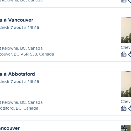
M
a à Vancouver
redi 7 août à 14h15
Chevr
t Kelowna, BC, Canada
couver, BC V5R 5J8, Canada
M
a à Abbotsford
redi 7 août à 14h15
Chevr
t Kelowna, BC, Canada
otsford, BC, Canada
M
ancouver