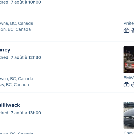
dredi 7 août à 10h00
owna, BC, Canada
Préfé
non, BC, Canada
M
rrey
dredi 7 août à 12h30
BMW 
owna, BC, Canada
ey, BC, Canada
S
illiwack
dredi 7 août à 13h00
Chevr
owna, BC, Canada