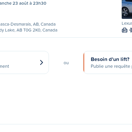
anche 23 août à 23h30
Lexus
asca-Desmarais, AB, Canada
dy Lake, AB T0G 2K0, Canada
M
Besoin d'un lift?
ou
ement
Publie une requête p