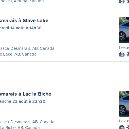
basca, Alberta, Kanada
M
marais à Slave Lake
dredi 14 août à 14h30
Lexus
asca-Desmarais, AB, Canada
e Lake, AB, Canada
M
arais à Lac la Biche
anche 23 août à 23h30
Lexus
asca-Desmarais, AB, Canada
La Biche, AB, Canada
M