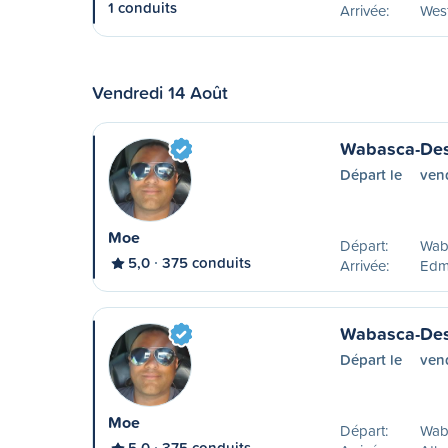
1 conduits
Arrivée:
West
Vendredi 14 Août
Wabasca-Des
Départ le
ven
Moe
Départ:
Wab
5,0
375 conduits
Arrivée:
Edm
Wabasca-Des
Départ le
ven
Moe
Départ:
Wab
5,0
375 conduits