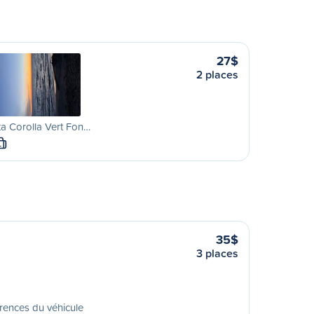
27$
2 places
a Corolla Vert Fon…
L
35$
3 places
rences du véhicule