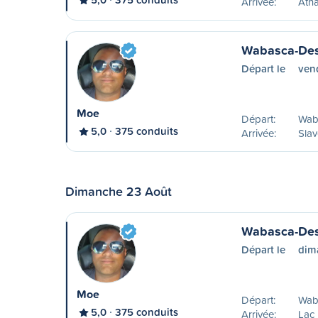
Arrivée:
Atha
Wabasca-Des
Départ le
ven
Moe
Départ:
Wab
5,0
375 conduits
Arrivée:
Slav
Dimanche 23 Août
Wabasca-Desm
Départ le
dim
Moe
Départ:
Wab
5,0
375 conduits
Arrivée:
Lac 