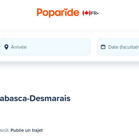
FR
▾
 Wabasca-Desmarais
 août.
Publie un trajet