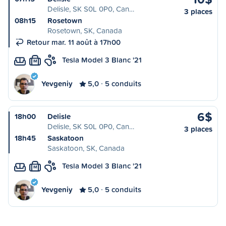
Delisle, SK S0L 0P0, Can…
3 places
08h15
Rosetown
Rosetown, SK, Canada
Retour mar. 11 août à 17h00
Tesla Model 3 Blanc '21
M
Yevgeniy
5,0
5 conduits
6$
18h00
Delisle
Delisle, SK S0L 0P0, Can…
3 places
18h45
Saskatoon
Saskatoon, SK, Canada
Tesla Model 3 Blanc '21
M
Yevgeniy
5,0
5 conduits