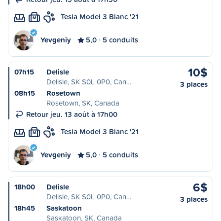
Tesla Model 3 Blanc '21
M
Yevgeniy
5,0
5 conduits
10$
07h15
Delisle
Delisle, SK S0L 0P0, Can…
3 places
08h15
Rosetown
Rosetown, SK, Canada
Retour jeu. 13 août à 17h00
Tesla Model 3 Blanc '21
M
Yevgeniy
5,0
5 conduits
6$
18h00
Delisle
Delisle, SK S0L 0P0, Can…
3 places
18h45
Saskatoon
Saskatoon, SK, Canada