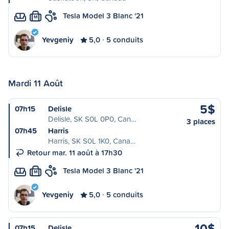
Tesla Model 3 Blanc '21
M
Yevgeniy
5,0
5 conduits
Mardi 11 Août
5$
07h15
Delisle
Delisle, SK S0L 0P0, Can…
3 places
07h45
Harris
Harris, SK S0L 1K0, Cana…
Retour mar. 11 août à 17h30
Tesla Model 3 Blanc '21
M
Yevgeniy
5,0
5 conduits
10$
07h15
Delisle