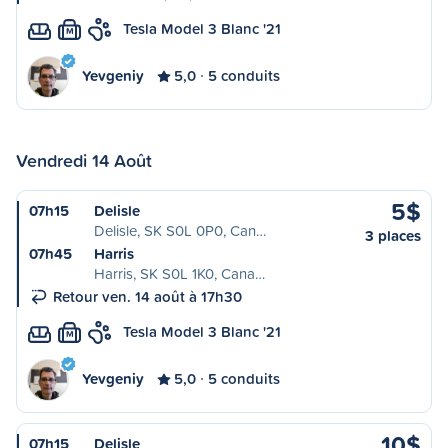
Tesla Model 3 Blanc '21
M
Yevgeniy
5,0
5 conduits
Vendredi 14 Août
5$
07h15
Delisle
Delisle, SK S0L 0P0, Can…
3 places
07h45
Harris
Harris, SK S0L 1K0, Cana…
Retour ven. 14 août à 17h30
Tesla Model 3 Blanc '21
M
Yevgeniy
5,0
5 conduits
10$
07h15
Delisle