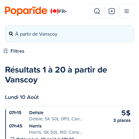
FR
▾
À partir de Vanscoy
Filtres
Résultats 1 à 20 à partir de
Vanscoy
Lundi 10 Août
5$
07h15
Delisle
Delisle, SK S0L 0P0, Can…
3 places
07h45
Harris
Harris, SK S0L 1K0, Cana…