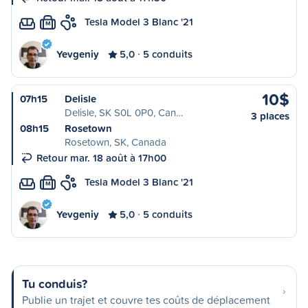
Tesla Model 3 Blanc '21
M
Yevgeniy
5,0
5 conduits
10$
07h15
Delisle
Delisle, SK S0L 0P0, Can…
3 places
08h15
Rosetown
Rosetown, SK, Canada
Retour mar. 18 août à 17h00
Tesla Model 3 Blanc '21
M
Yevgeniy
5,0
5 conduits
Tu conduis?
Publie un trajet et couvre tes coûts de déplacement