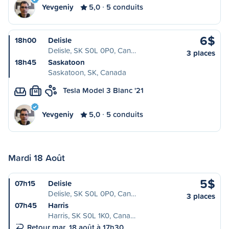
Yevgeniy
5,0
5 conduits
6$
18h00
Delisle
Delisle, SK S0L 0P0, Can…
3 places
18h45
Saskatoon
Saskatoon, SK, Canada
Tesla Model 3 Blanc '21
M
Yevgeniy
5,0
5 conduits
Mardi 18 Août
5$
07h15
Delisle
Delisle, SK S0L 0P0, Can…
3 places
07h45
Harris
Harris, SK S0L 1K0, Cana…
Retour mar. 18 août à 17h30