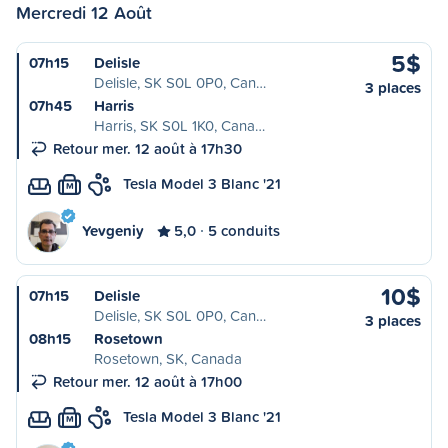
Mercredi 12 Août
5$
07h15
Delisle
Delisle, SK S0L 0P0, Can…
3 places
07h45
Harris
Harris, SK S0L 1K0, Cana…
Retour mer. 12 août à 17h30
Tesla Model 3 Blanc '21
M
Yevgeniy
5,0
5 conduits
10$
07h15
Delisle
Delisle, SK S0L 0P0, Can…
3 places
08h15
Rosetown
Rosetown, SK, Canada
Retour mer. 12 août à 17h00
Tesla Model 3 Blanc '21
M