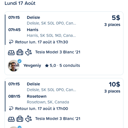
Lundi 17 Août
5$
07h15
Delisle
Delisle, SK S0L 0P0, Can…
3 places
07h45
Harris
Harris, SK S0L 1K0, Cana…
Retour lun. 17 août à 17h30
Tesla Model 3 Blanc '21
M
Yevgeniy
5,0
5 conduits
10$
07h15
Delisle
Delisle, SK S0L 0P0, Can…
3 places
08h15
Rosetown
Rosetown, SK, Canada
Retour lun. 17 août à 17h00
Tesla Model 3 Blanc '21
M