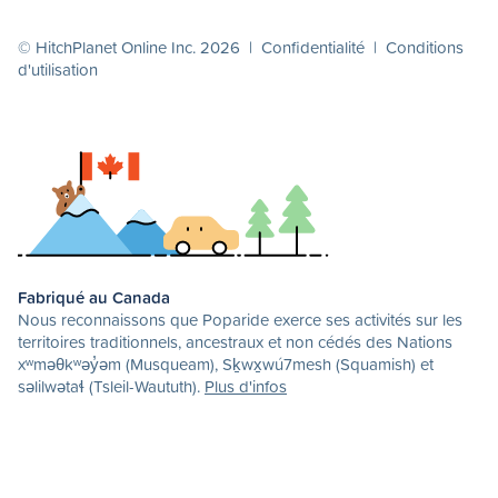
© HitchPlanet Online Inc. 2026 |
Confidentialité
|
Conditions
d'utilisation
Fabriqué au Canada
Nous reconnaissons que Poparide exerce ses activités sur les
territoires traditionnels, ancestraux et non cédés des Nations
xʷməθkʷəy̓əm (Musqueam), Sḵwx̱wú7mesh (Squamish) et
səlilwətaɬ (Tsleil-Waututh).
Plus d'infos