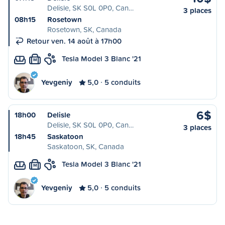
Delisle, SK S0L 0P0, Can…
3 places
08h15
Rosetown
Rosetown, SK, Canada
Retour ven. 14 août à 17h00
Tesla Model 3 Blanc '21
M
Yevgeniy
5,0
5 conduits
6$
18h00
Delisle
Delisle, SK S0L 0P0, Can…
3 places
18h45
Saskatoon
Saskatoon, SK, Canada
Tesla Model 3 Blanc '21
M
Yevgeniy
5,0
5 conduits