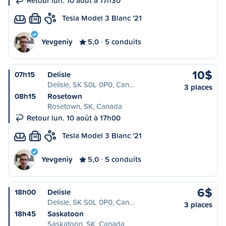
Retour lun. 10 août à 17h30
Tesla Model 3 Blanc '21
M
Yevgeniy
5,0
5 conduits
10$
07h15
Delisle
Delisle, SK S0L 0P0, Can…
3 places
08h15
Rosetown
Rosetown, SK, Canada
Retour lun. 10 août à 17h00
Tesla Model 3 Blanc '21
M
Yevgeniy
5,0
5 conduits
6$
18h00
Delisle
Delisle, SK S0L 0P0, Can…
3 places
18h45
Saskatoon
Saskatoon, SK, Canada