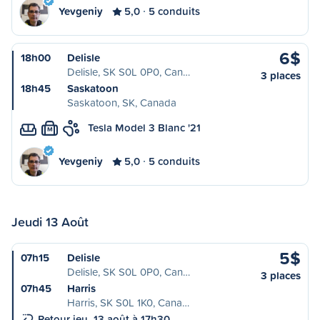
Yevgeniy
5,0
5 conduits
6$
18h00
Delisle
Delisle, SK S0L 0P0, Can…
3 places
18h45
Saskatoon
Saskatoon, SK, Canada
Tesla Model 3 Blanc '21
M
Yevgeniy
5,0
5 conduits
Jeudi 13 Août
5$
07h15
Delisle
Delisle, SK S0L 0P0, Can…
3 places
07h45
Harris
Harris, SK S0L 1K0, Cana…
Retour jeu. 13 août à 17h30