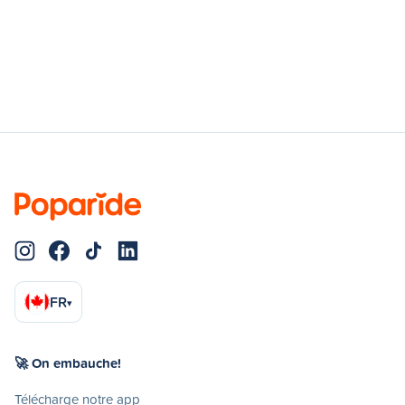
FR
▾
🚀 On embauche!
Télécharge notre app