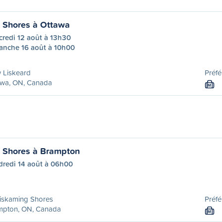
 Shores à Ottawa
credi 12 août à 13h30
anche 16 août à 10h00
 Liskeard
Préfé
awa, ON, Canada
M
 Shores à Brampton
dredi 14 août à 06h00
iskaming Shores
Préfé
mpton, ON, Canada
M