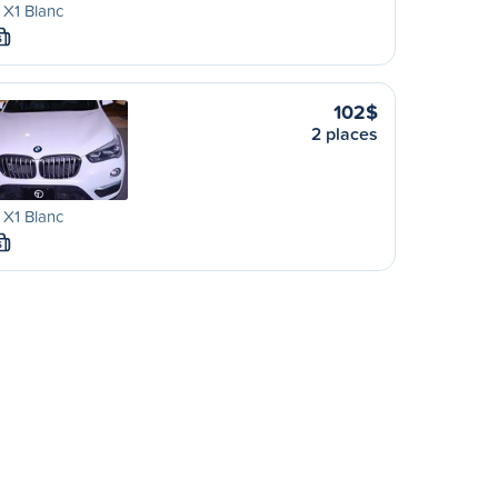
X1 Blanc
S
102$
2 places
X1 Blanc
S