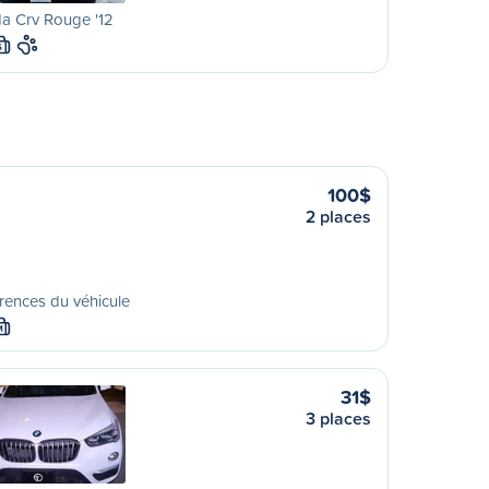
a Crv Rouge '12
S
100$
2 places
rences du véhicule
M
31$
3 places