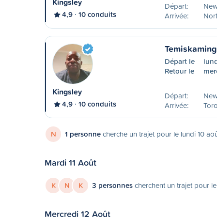
Kingsley
Départ:
New
4,9
10 conduits
Arrivée:
Nor
Temiskaming 
Départ le
lund
Retour le
mer
Kingsley
Départ:
New
4,9
10 conduits
Arrivée:
Tor
N
1 personne
cherche un trajet pour le lundi 10 ao
Mardi 11 Août
K
N
K
3 personnes
cherchent un trajet pour le
Mercredi 12 Août