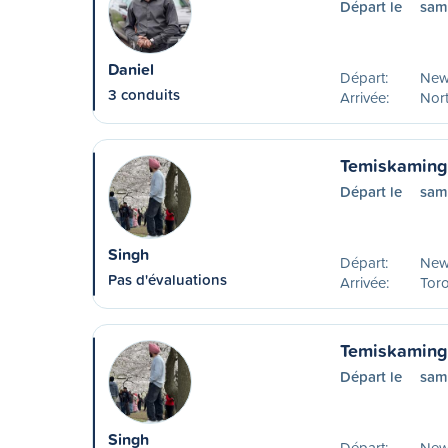
Départ le
sam
Daniel
Départ:
New
3 conduits
Arrivée:
Nort
Temiskaming 
Départ le
sam
Singh
Départ:
New
Pas d'évaluations
Arrivée:
Tor
Temiskaming
Départ le
sam
Singh
Départ:
New