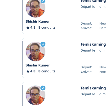
Temiskaming 
Départ le
dim
Shishir Kumer
Départ:
New
4,8
8 conduits
Arrivée:
Barr
Temiskaming 
Départ le
dim
Shishir Kumer
Départ:
New
4,8
8 conduits
Arrivée:
Nor
Temiskaming
Départ le
dim