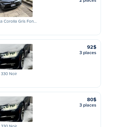
2 places
a Corolla Gris Fon…
92$
3 places
330 Noir
80$
3 places
330 Noir