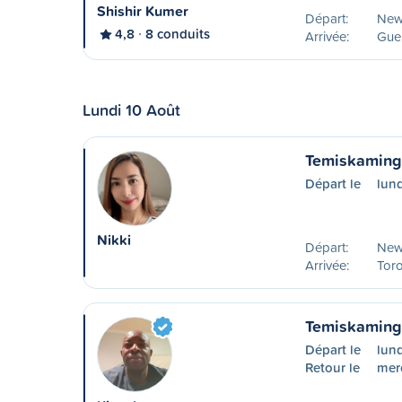
Shishir Kumer
Départ:
New
4,8
8 conduits
Arrivée:
Guel
Lundi 10 Août
Temiskaming 
Départ le
lund
Nikki
Départ:
New
Arrivée:
Tor
Temiskaming 
Départ le
lund
Retour le
merc