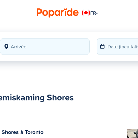
FR
▾
 Temiskaming Shores
Shores à Toronto