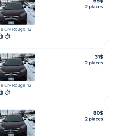
65$
2 places
a Crv Rouge '12
S
31$
2 places
a Crv Rouge '12
S
80$
2 places