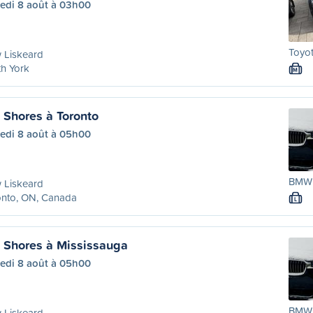
edi 8 août à 03h00
Toyot
 Liskeard
h York
M
Shores à Toronto
edi 8 août à 05h00
BMW 
 Liskeard
onto, ON, Canada
L
 Shores à Mississauga
edi 8 août à 05h00
BMW 
 Liskeard