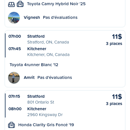
Toyota Camry Hybrid Noir '25
M
Vignesh
Pas d'évaluations
11$
07h00
Stratford
Stratford, ON, Canada
3 places
07h45
Kitchener
Kitchener, ON, Canada
Toyota 4runner Blanc '12
Amrit
Pas d'évaluations
11$
07h15
Stratford
801 Ontario St
3 places
08h00
Kitchener
2960 Kingsway Dr
Honda Clarity Gris Foncé '19
M