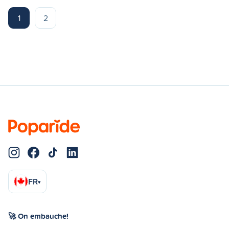
1
2
FR
▾
🚀 On embauche!