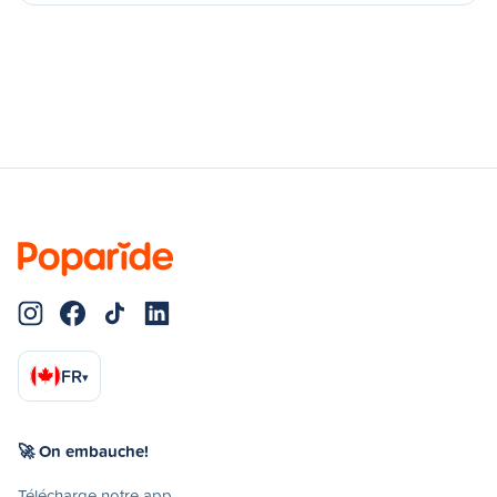
FR
▾
🚀 On embauche!
Télécharge notre app