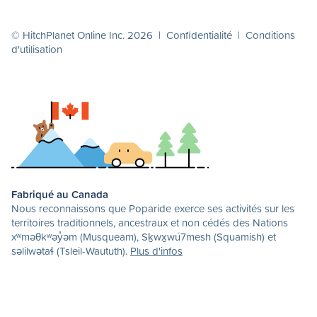
© HitchPlanet Online Inc. 2026 |
Confidentialité
|
Conditions
d'utilisation
Fabriqué au Canada
Nous reconnaissons que Poparide exerce ses activités sur les
territoires traditionnels, ancestraux et non cédés des Nations
xʷməθkʷəy̓əm (Musqueam), Sḵwx̱wú7mesh (Squamish) et
səlilwətaɬ (Tsleil-Waututh).
Plus d'infos