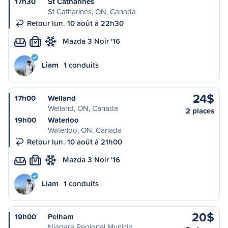
17h30
St Catharines
St Catharines, ON, Canada
Retour lun. 10 août à 22h30
Mazda 3 Noir '16
M
Liam
1 conduits
24$
17h00
Welland
Welland, ON, Canada
2 places
19h00
Waterloo
Waterloo, ON, Canada
Retour lun. 10 août à 21h00
Mazda 3 Noir '16
M
Liam
1 conduits
20$
19h00
Pelham
Niagara Regional Municip…