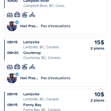
10h00
Campbell River
Campbell River, BC, Cana…
M
Hari Pras…
Pas d'évaluations
15$
08h15
Lantzville
Lantzville, BC, Canada
2 places
09h30
Courtenay
Courtenay, BC, Canada
M
Hari Pras…
Pas d'évaluations
10$
08h15
Lantzville
Lantzville, BC, Canada
2 places
09h15
Fanny Bay
Fanny Bay, BC, Canada