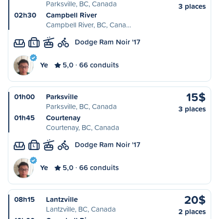
Parksville, BC, Canada
3 places
02h30
Campbell River
Campbell River, BC, Cana…
Dodge Ram Noir '17
L
Ye
5,0
66 conduits
15$
01h00
Parksville
Parksville, BC, Canada
3 places
01h45
Courtenay
Courtenay, BC, Canada
Dodge Ram Noir '17
L
Ye
5,0
66 conduits
20$
08h15
Lantzville
Lantzville, BC, Canada
2 places