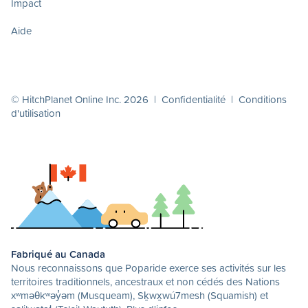
Impact
Aide
© HitchPlanet Online Inc. 2026 |
Confidentialité
|
Conditions
d'utilisation
Fabriqué au Canada
Nous reconnaissons que Poparide exerce ses activités sur les
territoires traditionnels, ancestraux et non cédés des Nations
xʷməθkʷəy̓əm (Musqueam), Sḵwx̱wú7mesh (Squamish) et