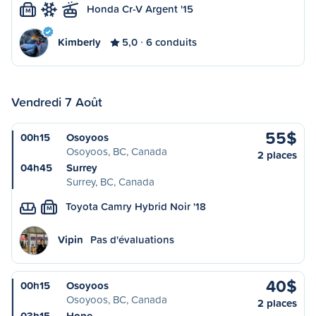
Honda Cr-V Argent '15
M
Kimberly
5,0
6 conduits
Vendredi 7 Août
55$
00h15
Osoyoos
Osoyoos, BC, Canada
2 places
04h45
Surrey
Surrey, BC, Canada
Toyota Camry Hybrid Noir '18
M
Vipin
Pas d'évaluations
40$
00h15
Osoyoos
Osoyoos, BC, Canada
2 places
03h15
Hope