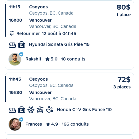
80$
11h15
Osoyoos
Osoyoos, BC, Canada
1 place
16h00
Vancouver
Vancouver, BC, Canada
Retour mer. 12 août à 04h45
Hyundai Sonata Gris Pâle '15
M
Rakshit
5,0
18 conduits
72$
11h45
Osoyoos
Osoyoos, BC, Canada
3 places
16h30
Vancouver
Vancouver, BC, Canada
Honda Cr-V Gris Foncé '10
M
Frances
4,9
166 conduits