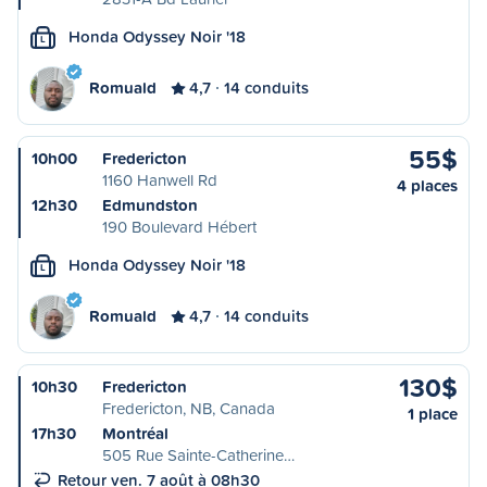
Honda Odyssey Noir '18
L
Romuald
4,7
14 conduits
55$
10h00
Fredericton
1160 Hanwell Rd
4 places
12h30
Edmundston
190 Boulevard Hébert
Honda Odyssey Noir '18
L
Romuald
4,7
14 conduits
130$
10h30
Fredericton
Fredericton, NB, Canada
1 place
17h30
Montréal
505 Rue Sainte-Catherine…
Retour ven. 7 août à 08h30