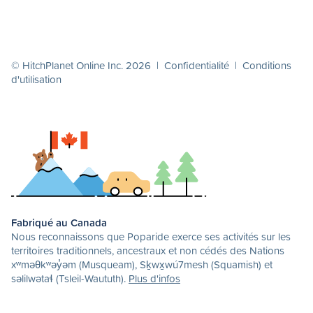
© HitchPlanet Online Inc. 2026 |
Confidentialité
|
Conditions
d'utilisation
Fabriqué au Canada
Nous reconnaissons que Poparide exerce ses activités sur les
territoires traditionnels, ancestraux et non cédés des Nations
xʷməθkʷəy̓əm (Musqueam), Sḵwx̱wú7mesh (Squamish) et
səlilwətaɬ (Tsleil-Waututh).
Plus d'infos