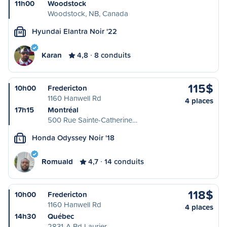
11h00
Woodstock
Woodstock, NB, Canada
Hyundai Elantra Noir '22
M
Karan
4,8
8 conduits
115$
10h00
Fredericton
1160 Hanwell Rd
4 places
17h15
Montréal
500 Rue Sainte-Catherine…
Honda Odyssey Noir '18
L
Romuald
4,7
14 conduits
118$
10h00
Fredericton
1160 Hanwell Rd
4 places
14h30
Québec
2831-A Bd Laurier