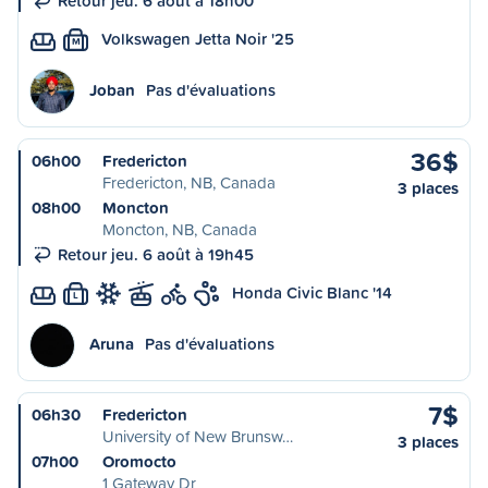
Retour jeu. 6 août à 18h00
Volkswagen Jetta Noir '25
M
Joban
Pas d'évaluations
36$
06h00
Fredericton
Fredericton, NB, Canada
3 places
08h00
Moncton
Moncton, NB, Canada
Retour jeu. 6 août à 19h45
Honda Civic Blanc '14
L
Aruna
Pas d'évaluations
7$
06h30
Fredericton
University of New Brunsw…
3 places
07h00
Oromocto
1 Gateway Dr