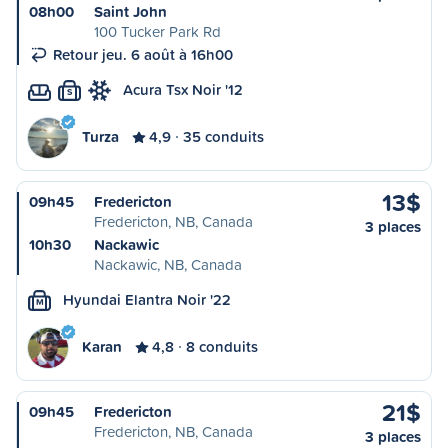
08h00
Saint John
100 Tucker Park Rd
Retour jeu. 6 août à 16h00
Acura Tsx Noir '12
S
Turza
4,9
35 conduits
13$
09h45
Fredericton
Fredericton, NB, Canada
3 places
10h30
Nackawic
Nackawic, NB, Canada
Hyundai Elantra Noir '22
M
Karan
4,8
8 conduits
21$
09h45
Fredericton
Fredericton, NB, Canada
3 places