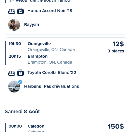
Retour dim. 9 août à 18h00
Honda Accord Noir '18
M
Rayyan
12$
19h30
Orangeville
Orangeville, ON, Canada
3 places
20h15
Brampton
Brampton, ON, Canada
Toyota Corolla Blanc '22
S
Harbans
Pas d'évaluations
Samedi 8 Août
150$
08h00
Caledon
Caledon