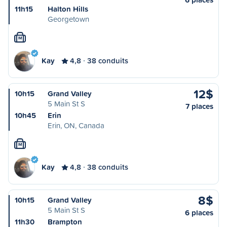
11h15
Halton Hills
Georgetown
M
Kay
4,8
38 conduits
12$
10h15
Grand Valley
5 Main St S
7 places
10h45
Erin
Erin, ON, Canada
M
Kay
4,8
38 conduits
8$
10h15
Grand Valley
5 Main St S
6 places
11h30
Brampton