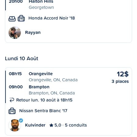
20h00
Halton Hills
Georgetown
Honda Accord Noir '18
M
Rayyan
Lundi 10 Août
12$
08h15
Orangeville
Orangeville, ON, Canada
3 places
09h00
Brampton
Brampton, ON, Canada
Retour lun. 10 août à 18h15
Nissan Sentra Blanc '17
M
Kulvinder
5,0
5 conduits