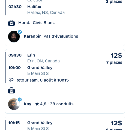
3 places
02h30
Halifax
Halifax, NS, Canada
Honda Civic Blanc
M
Karanbir
Pas d'évaluations
12$
09h30
Erin
Erin, ON, Canada
7 places
10h00
Grand Valley
5 Main St S
Retour sam. 8 août à 10h15
M
Kay
4,8
38 conduits
12$
10h15
Grand Valley
5 Main St S
6 places