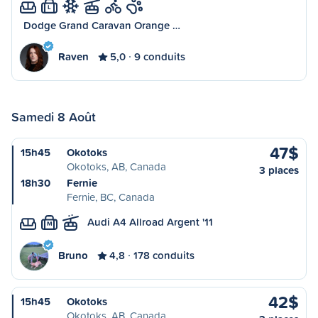
L
Dodge Grand Caravan Orange …
Raven
5,0
9 conduits
Samedi 8 Août
47$
15h45
Okotoks
Okotoks, AB, Canada
3 places
18h30
Fernie
Fernie, BC, Canada
Audi A4 Allroad Argent '11
M
Bruno
4,8
178 conduits
42$
15h45
Okotoks
Okotoks, AB, Canada