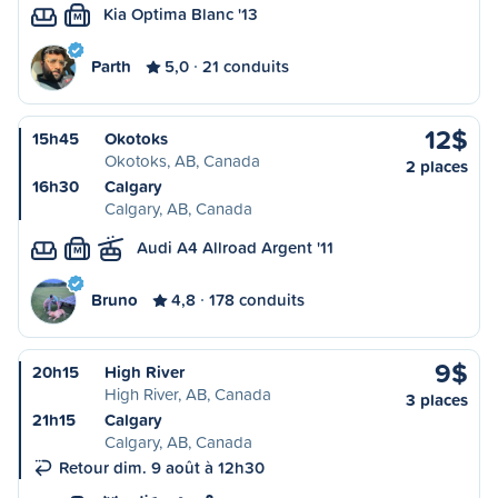
Kia Optima Blanc '13
M
Parth
5,0
21 conduits
12$
15h45
Okotoks
Okotoks, AB, Canada
2 places
16h30
Calgary
Calgary, AB, Canada
Audi A4 Allroad Argent '11
M
Bruno
4,8
178 conduits
9$
20h15
High River
High River, AB, Canada
3 places
21h15
Calgary
Calgary, AB, Canada
Retour dim. 9 août à 12h30