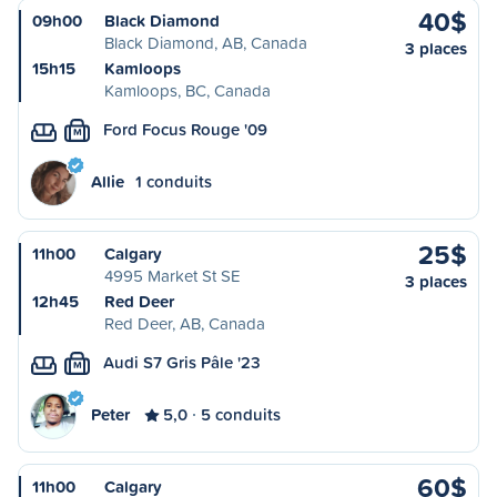
40$
09h00
Black Diamond
Black Diamond, AB, Canada
3 places
15h15
Kamloops
Kamloops, BC, Canada
Ford Focus Rouge '09
M
Allie
1 conduits
25$
11h00
Calgary
4995 Market St SE
3 places
12h45
Red Deer
Red Deer, AB, Canada
Audi S7 Gris Pâle '23
M
Peter
5,0
5 conduits
60$
11h00
Calgary