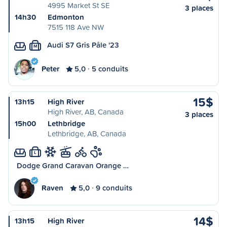
4995 Market St SE
3 places
14h30
Edmonton
7515 118 Ave NW
Audi S7 Gris Pâle '23
M
Peter
5,0
5 conduits
15$
13h15
High River
High River, AB, Canada
3 places
15h00
Lethbridge
Lethbridge, AB, Canada
L
Dodge Grand Caravan Orange …
Raven
5,0
9 conduits
14$
13h15
High River