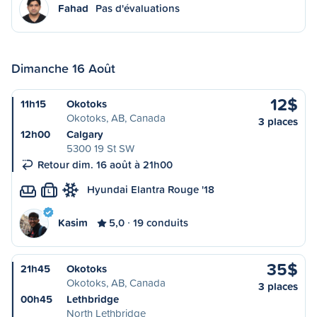
Fahad
Pas d'évaluations
Dimanche 16 Août
12$
11h15
Okotoks
Okotoks, AB, Canada
3 places
12h00
Calgary
5300 19 St SW
Retour dim. 16 août à 21h00
Hyundai Elantra Rouge '18
L
Kasim
5,0
19 conduits
35$
21h45
Okotoks
Okotoks, AB, Canada
3 places
00h45
Lethbridge
North Lethbridge