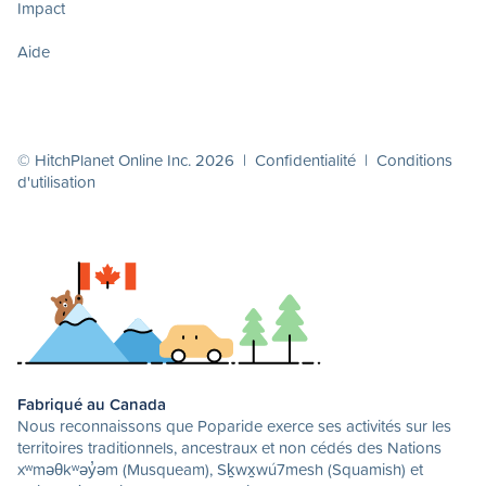
Impact
Aide
© HitchPlanet Online Inc. 2026 |
Confidentialité
|
Conditions
d'utilisation
Fabriqué au Canada
Nous reconnaissons que Poparide exerce ses activités sur les
territoires traditionnels, ancestraux et non cédés des Nations
xʷməθkʷəy̓əm (Musqueam), Sḵwx̱wú7mesh (Squamish) et