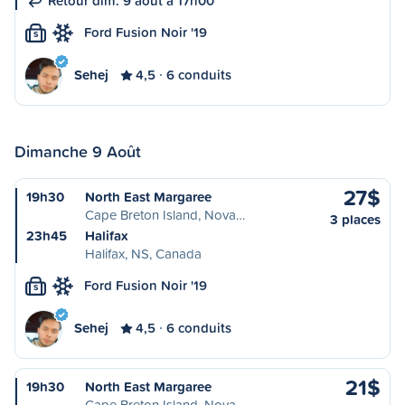
Retour dim. 9 août à 17h00
Ford Fusion Noir '19
S
Sehej
4,5
6 conduits
Dimanche 9 Août
27$
19h30
North East Margaree
Cape Breton Island, Nova…
3 places
23h45
Halifax
Halifax, NS, Canada
Ford Fusion Noir '19
S
Sehej
4,5
6 conduits
21$
19h30
North East Margaree
Cape Breton Island, Nova…