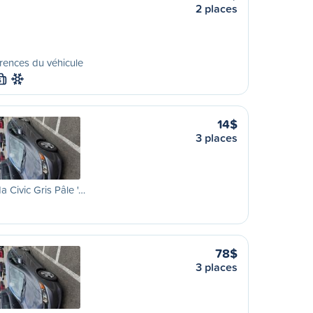
2 places
rences du véhicule
S
14$
3 places
 Civic Gris Pâle '…
78$
3 places