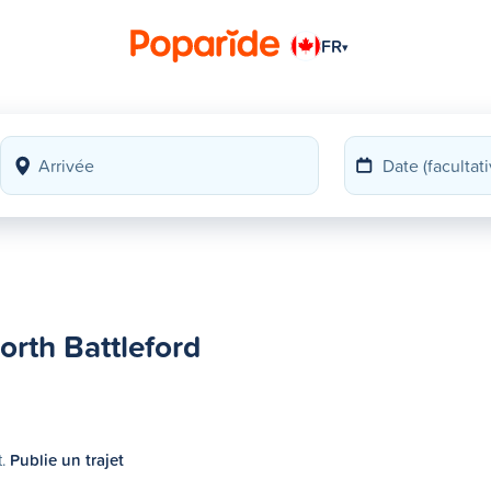
FR
▾
North Battleford
t.
Publie un trajet