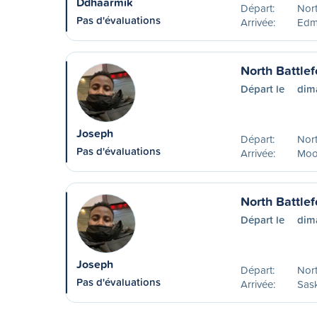
Ddhaarmik
Départ:
Nort
Pas d'évaluations
Arrivée:
Edm
North Battle
Départ le
dim
Joseph
Départ:
Nort
Pas d'évaluations
Arrivée:
Moo
North Battle
Départ le
dim
Joseph
Départ:
Nort
Pas d'évaluations
Arrivée:
Sas