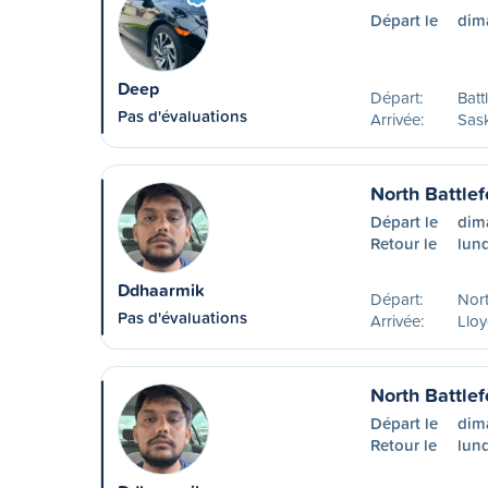
Départ le
dim
Deep
Départ:
Batt
Pas d'évaluations
Arrivée:
Sas
North Battlef
Départ le
dim
Retour le
lund
Ddhaarmik
Départ:
Nort
Pas d'évaluations
Arrivée:
Lloy
North Battle
Départ le
dim
Retour le
lund