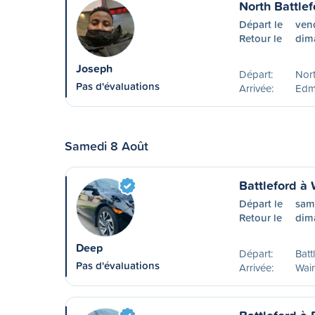
North Battle
Départ le
ven
Retour le
dim
Joseph
Départ:
Nort
Pas d'évaluations
Arrivée:
Edm
Samedi 8 Août
Battleford à
Départ le
sam
Retour le
dim
Deep
Départ:
Batt
Pas d'évaluations
Arrivée:
Wain