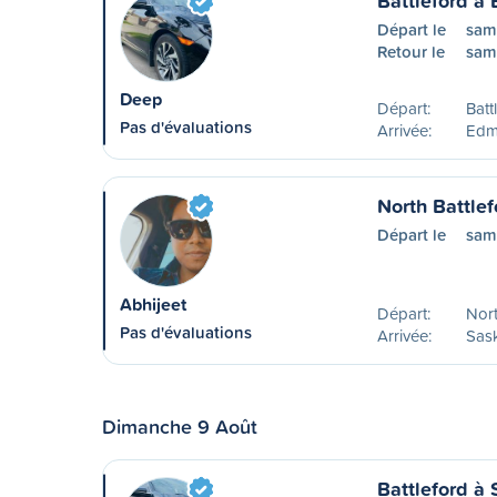
Battleford à
Départ le
sam
Retour le
sam
Deep
Départ:
Batt
Pas d'évaluations
Arrivée:
Edm
North Battle
Départ le
sam
Abhijeet
Départ:
Nort
Pas d'évaluations
Arrivée:
Sas
Dimanche 9 Août
Battleford à