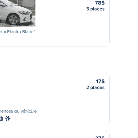
78$
3 places
ai Elantra Blanc '…
17$
2 places
rences du véhicule
S