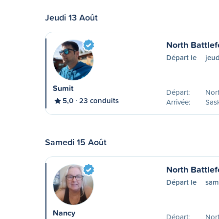
Jeudi 13 Août
North Battle
Départ le
jeud
Sumit
Départ:
Nort
5,0
23 conduits
Arrivée:
Sas
Samedi 15 Août
North Battle
Départ le
sam
Nancy
Départ:
Nort