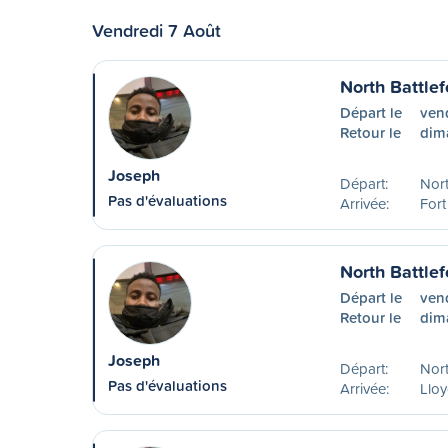
Vendredi 7 Août
North Battle
Départ le
ven
Retour le
dim
Joseph
Départ:
Nort
Pas d'évaluations
Arrivée:
For
North Battlef
Départ le
ven
Retour le
dim
Joseph
Départ:
Nort
Pas d'évaluations
Arrivée:
Lloy