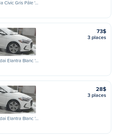
 Civic Gris Pâle '…
73$
3 places
ai Elantra Blanc '…
28$
3 places
ai Elantra Blanc '…