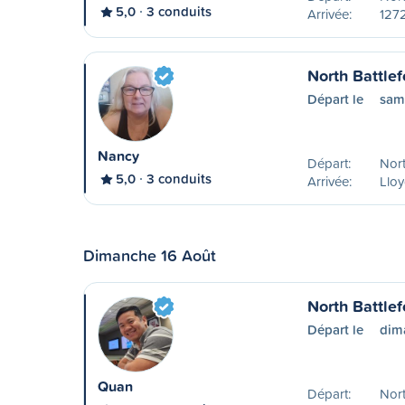
5,0
3 conduits
Arrivée:
1272
North Battlef
Départ le
sam
Nancy
Départ:
Nort
5,0
3 conduits
Arrivée:
Lloy
Dimanche 16 Août
North Battle
Départ le
dim
Quan
Départ:
Nort