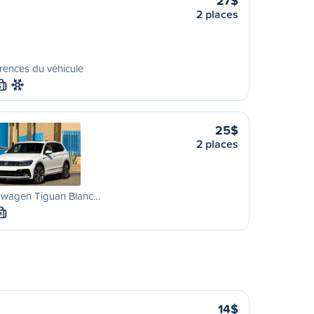
27$
2 places
rences du véhicule
S
25$
2 places
swagen Tiguan Blanc…
M
14$