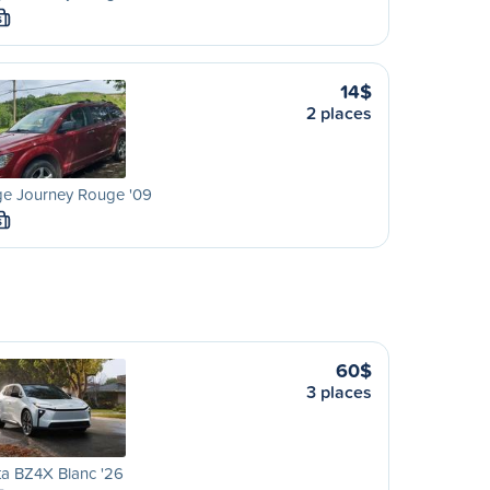
S
14$
2 places
e Journey Rouge '09
S
60$
3 places
a BZ4X Blanc '26