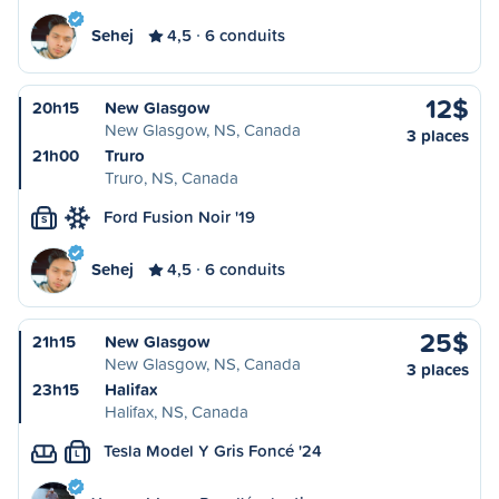
Sehej
4,5
6 conduits
12$
20h15
New Glasgow
New Glasgow, NS, Canada
3 places
21h00
Truro
Truro, NS, Canada
Ford Fusion Noir '19
S
Sehej
4,5
6 conduits
25$
21h15
New Glasgow
New Glasgow, NS, Canada
3 places
23h15
Halifax
Halifax, NS, Canada
Tesla Model Y Gris Foncé '24
L