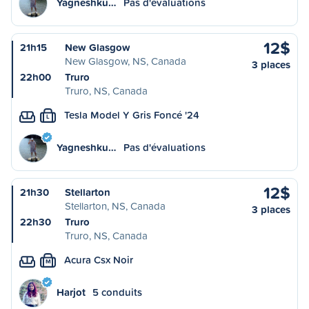
Yagneshku…
Pas d'évaluations
12$
21h15
New Glasgow
New Glasgow, NS, Canada
3 places
22h00
Truro
Truro, NS, Canada
Tesla Model Y Gris Foncé '24
L
Yagneshku…
Pas d'évaluations
12$
21h30
Stellarton
Stellarton, NS, Canada
3 places
22h30
Truro
Truro, NS, Canada
Acura Csx Noir
M
Harjot
5 conduits