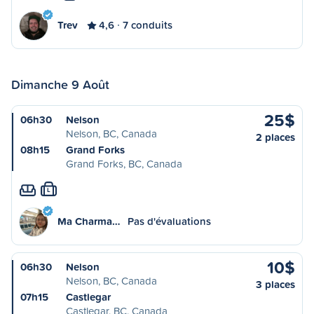
Trev
4,6
7 conduits
Dimanche 9 Août
25$
06h30
Nelson
Nelson, BC, Canada
2 places
08h15
Grand Forks
Grand Forks, BC, Canada
L
Ma Charma…
Pas d'évaluations
10$
06h30
Nelson
Nelson, BC, Canada
3 places
07h15
Castlegar
Castlegar, BC, Canada