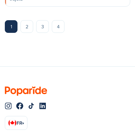
1
2
3
4
FR
▾