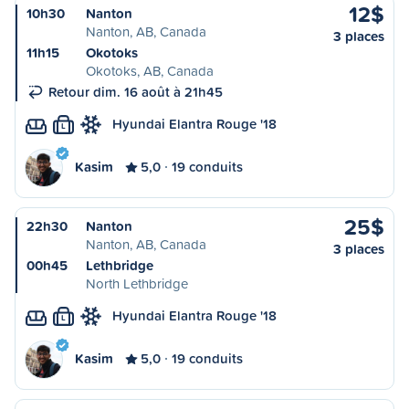
12$
10h30
Nanton
Nanton, AB, Canada
3 places
11h15
Okotoks
Okotoks, AB, Canada
Retour dim. 16 août à 21h45
Hyundai Elantra Rouge '18
L
Kasim
5,0
19 conduits
25$
22h30
Nanton
Nanton, AB, Canada
3 places
00h45
Lethbridge
North Lethbridge
Hyundai Elantra Rouge '18
L
Kasim
5,0
19 conduits