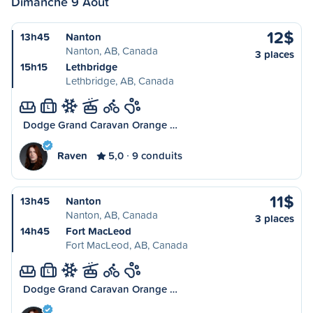
Dimanche 9 Août
12$
13h45
Nanton
Nanton, AB, Canada
3 places
15h15
Lethbridge
Lethbridge, AB, Canada
L
Dodge Grand Caravan Orange …
Raven
5,0
9 conduits
11$
13h45
Nanton
Nanton, AB, Canada
3 places
14h45
Fort MacLeod
Fort MacLeod, AB, Canada
L
Dodge Grand Caravan Orange …