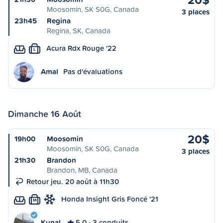
Moosomin, SK S0G, Canada
3 places
23h45
Regina
Regina, SK, Canada
Acura Rdx Rouge '22
L
Amal
Pas d'évaluations
Dimanche 16 Août
20$
19h00
Moosomin
Moosomin, SK S0G, Canada
3 places
21h30
Brandon
Brandon, MB, Canada
Retour jeu. 20 août à 11h30
Honda Insight Gris Foncé '21
M
Kunal
5,0
3 conduits