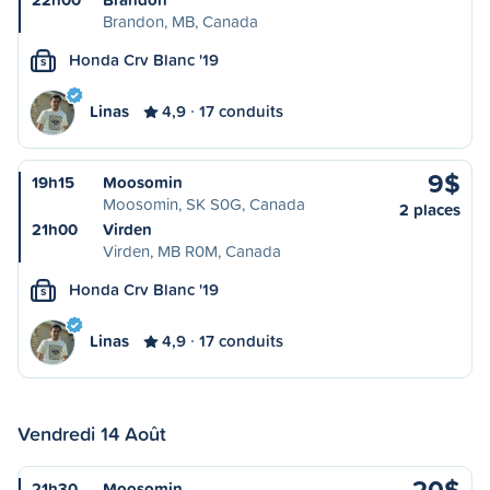
Brandon, MB, Canada
Honda Crv Blanc '19
S
Linas
4,9
17 conduits
9$
19h15
Moosomin
Moosomin, SK S0G, Canada
2 places
21h00
Virden
Virden, MB R0M, Canada
Honda Crv Blanc '19
S
Linas
4,9
17 conduits
Vendredi 14 Août
20$
21h30
Moosomin