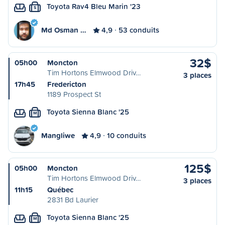
Toyota Rav4 Bleu Marin '23
S
Md Osman …
4,9
53 conduits
32$
05h00
Moncton
Tim Hortons Elmwood Driv…
3 places
17h45
Fredericton
1189 Prospect St
Toyota Sienna Blanc '25
M
Mangliwe
4,9
10 conduits
125$
05h00
Moncton
Tim Hortons Elmwood Driv…
3 places
11h15
Québec
2831 Bd Laurier
Toyota Sienna Blanc '25
M