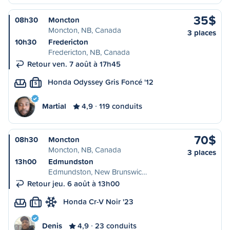
35$
08h30
Moncton
Moncton, NB, Canada
3 places
10h30
Fredericton
Fredericton, NB, Canada
Retour ven. 7 août à 17h45
Honda Odyssey Gris Foncé '12
S
Martial
4,9
119 conduits
70$
08h30
Moncton
Moncton, NB, Canada
3 places
13h00
Edmundston
Edmundston, New Brunswic…
Retour jeu. 6 août à 13h00
Honda Cr-V Noir '23
L
Denis
4,9
23 conduits