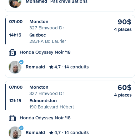
Mohamed
Pas d'évaluations
90$
07h00
Moncton
327 Elmwood Dr
4 places
14h15
Québec
2831-A Bd Laurier
Honda Odyssey Noir '18
L
Romuald
4,7
14 conduits
60$
07h00
Moncton
327 Elmwood Dr
4 places
12h15
Edmundston
190 Boulevard Hébert
Honda Odyssey Noir '18
L
Romuald
4,7
14 conduits