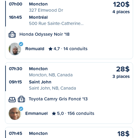
120$
07h00
Moncton
327 Elmwood Dr
4 places
16h45
Montréal
500 Rue Sainte-Catherine…
Honda Odyssey Noir '18
L
Romuald
4,7
14 conduits
28$
07h30
Moncton
Moncton, NB, Canada
3 places
09h15
Saint John
Saint John, NB, Canada
Toyota Camry Gris Foncé '13
S
Emmanuel
5,0
156 conduits
18$
07h45
Moncton