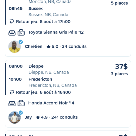
Moncton, NB, Canada
5 places
08h45
Sussex
Sussex, NB, Canada
Retour jeu. 6 août à 17h00
Toyota Sienna Gris Pâle '12
L
Chrétien
5,0
34 conduits
37$
08h00
Dieppe
Dieppe, NB, Canada
3 places
10h00
Fredericton
Fredericton, NB, Canada
Retour jeu. 6 août à 16h00
Honda Accord Noir '14
L
Jay
4,9
241 conduits