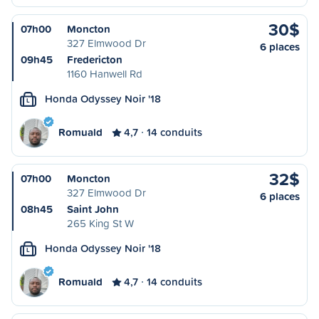
30$
07h00
Moncton
327 Elmwood Dr
6 places
09h45
Fredericton
1160 Hanwell Rd
Honda Odyssey Noir '18
L
Romuald
4,7
14 conduits
32$
07h00
Moncton
327 Elmwood Dr
6 places
08h45
Saint John
265 King St W
Honda Odyssey Noir '18
L
Romuald
4,7
14 conduits