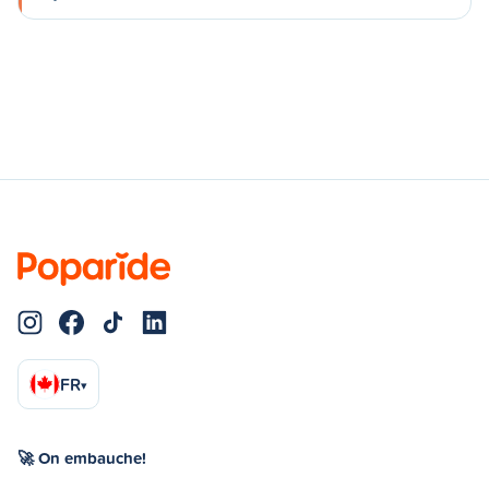
FR
▾
🚀 On embauche!