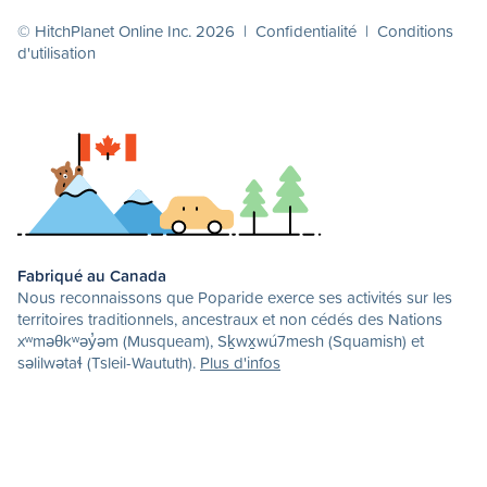
© HitchPlanet Online Inc. 2026 |
Confidentialité
|
Conditions
d'utilisation
Fabriqué au Canada
Nous reconnaissons que Poparide exerce ses activités sur les
territoires traditionnels, ancestraux et non cédés des Nations
xʷməθkʷəy̓əm (Musqueam), Sḵwx̱wú7mesh (Squamish) et
səlilwətaɬ (Tsleil-Waututh).
Plus d'infos