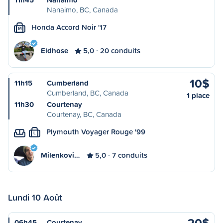
Nanaimo, BC, Canada
Honda Accord Noir '17
M
Eldhose
5,0
20 conduits
10$
11h15
Cumberland
Cumberland, BC, Canada
1 place
11h30
Courtenay
Courtenay, BC, Canada
Plymouth Voyager Rouge '99
L
Milenkovi…
5,0
7 conduits
Lundi 10 Août
20$
06h45
Courtenay