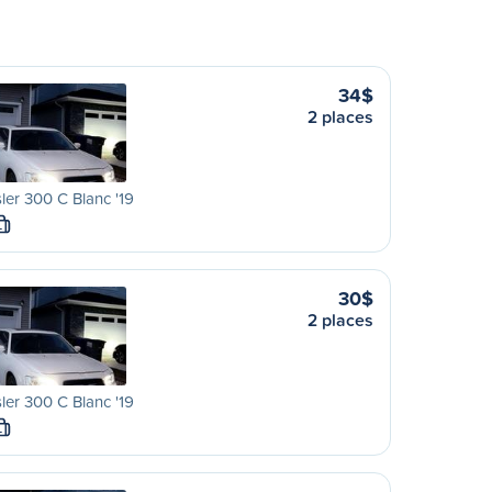
34$
2 places
ler 300 C Blanc '19
L
30$
2 places
ler 300 C Blanc '19
L