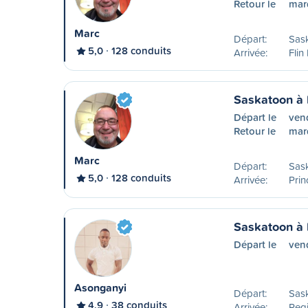
Retour le
mar
Marc
Départ:
Sas
5,0
128 conduits
Arrivée:
Flin
Saskatoon à 
Départ le
ven
Retour le
mard
Marc
Départ:
Sas
5,0
128 conduits
Arrivée:
Prin
Saskatoon à
Départ le
ven
Asonganyi
Départ:
Sas
4,9
38 conduits
Arrivée:
Reg