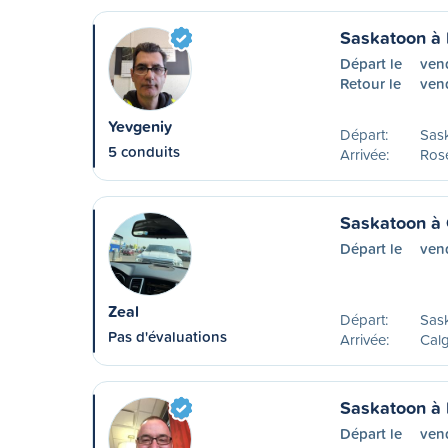
Saskatoon à
Départ le
ven
Retour le
ven
Yevgeniy
Départ:
Sas
5 conduits
Arrivée:
Ros
Saskatoon à 
Départ le
ven
Zeal
Départ:
Sas
Pas d'évaluations
Arrivée:
Calg
Saskatoon à 
Départ le
ven