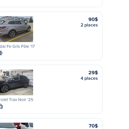
90$
2 places
ai Fe Gris Pâle '17
29$
4 places
olet Trax Noir '25
S
70$