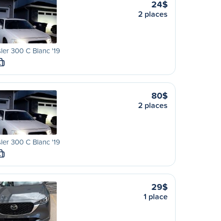
24$
2 places
ler 300 C Blanc '19
L
80$
2 places
ler 300 C Blanc '19
L
29$
1 place