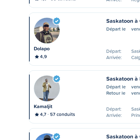
Saskatoon à 
Départ le
ven
Dolapo
Départ:
Sas
4,9
Arrivée:
Calg
Saskatoon à 
Départ le
ven
Retour le
ven
Kamaljit
Départ:
Sas
4,7
57 conduits
Arrivée:
Prin
Saskatoon à 