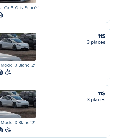
 Cx-5 Gris Foncé '…
M
11$
3 places
 Model 3 Blanc '21
M
11$
3 places
 Model 3 Blanc '21
M