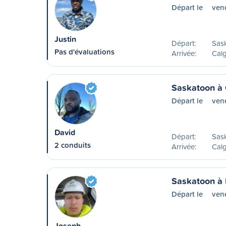
Départ le
ven
Justin
Départ:
Sas
Pas d'évaluations
Arrivée:
Calg
Saskatoon à 
Départ le
ven
David
Départ:
Sas
2 conduits
Arrivée:
Calg
Saskatoon à
Départ le
ven
Joseph