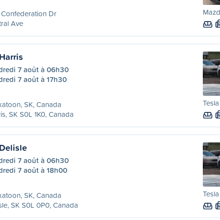
Mazda
 Confederation Dr
ral Ave
Harris
dredi 7 août à 06h30
dredi 7 août à 17h30
Tesla
katoon, SK, Canada
is, SK S0L 1K0, Canada
Delisle
dredi 7 août à 06h30
dredi 7 août à 18h00
Tesla
katoon, SK, Canada
sle, SK S0L 0P0, Canada