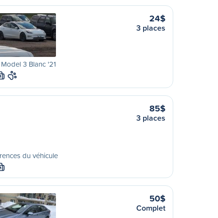
24$
3 places
 Model 3 Blanc '21
M
85$
3 places
rences du véhicule
M
50$
Complet