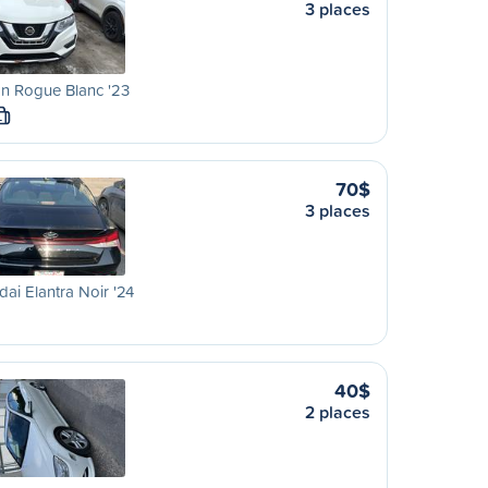
3 places
n Rogue Blanc '23
L
70$
3 places
ai Elantra Noir '24
40$
2 places