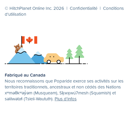
© HitchPlanet Online Inc. 2026 |
Confidentialité
|
Conditions
d'utilisation
Fabriqué au Canada
Nous reconnaissons que Poparide exerce ses activités sur les
territoires traditionnels, ancestraux et non cédés des Nations
xʷməθkʷəy̓əm (Musqueam), Sḵwx̱wú7mesh (Squamish) et
səlilwətaɬ (Tsleil-Waututh).
Plus d'infos