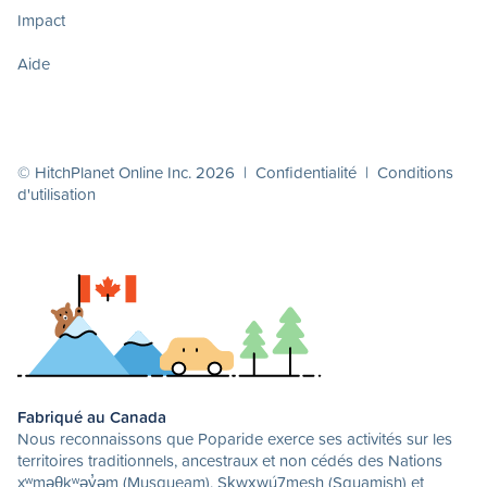
Impact
Aide
© HitchPlanet Online Inc. 2026 |
Confidentialité
|
Conditions
d'utilisation
Fabriqué au Canada
Nous reconnaissons que Poparide exerce ses activités sur les
territoires traditionnels, ancestraux et non cédés des Nations
xʷməθkʷəy̓əm (Musqueam), Sḵwx̱wú7mesh (Squamish) et