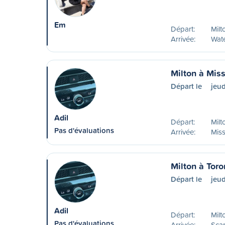
Em
Départ:
Milt
Arrivée:
Wat
Milton à Mis
Départ le
jeud
Adil
Départ:
Milt
Pas d'évaluations
Arrivée:
Mis
Milton à Toro
Départ le
jeud
Adil
Départ:
Milt
Pas d'évaluations
Arrivée:
Sca