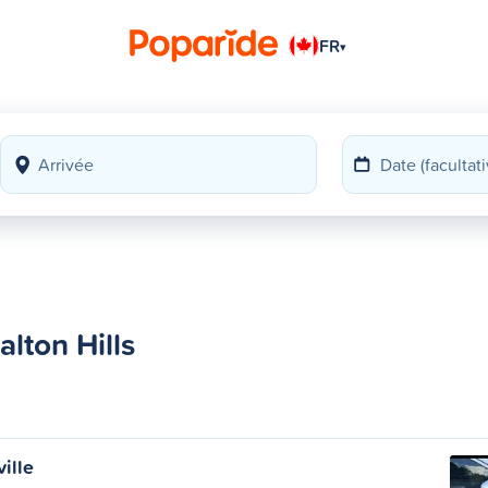
FR
▾
alton Hills
ille