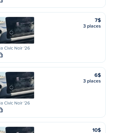
L
7$
3 places
 Civic Noir '26
L
6$
3 places
 Civic Noir '26
L
10$