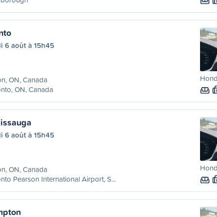
nto
i 6 août à 15h45
Honda
on, ON, Canada
onto, ON, Canada
sissauga
i 6 août à 15h45
Honda
on, ON, Canada
nto Pearson International Airport, S...
mpton