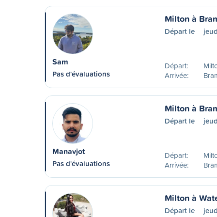
Milton à Bra
Départ le
jeud
Sam
Départ:
Milt
Pas d'évaluations
Arrivée:
Bra
Milton à Bra
Départ le
jeud
Manavjot
Départ:
Milt
Pas d'évaluations
Arrivée:
Bra
Milton à Wat
Départ le
jeud