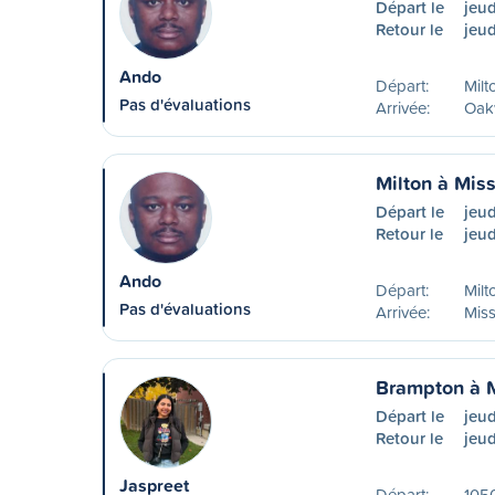
Départ le
jeud
Retour le
jeud
Ando
Départ:
Milt
Pas d'évaluations
Arrivée:
Oakv
Milton à Mis
Départ le
jeud
Retour le
jeud
Ando
Départ:
Milt
Pas d'évaluations
Arrivée:
Mis
Brampton à M
Départ le
jeud
Retour le
jeu
Jaspreet
Départ:
105