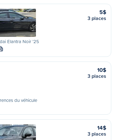
5$
3 places
ai Elantra Noir '25
M
10$
3 places
rences du véhicule
14$
3 places