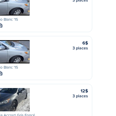
3 places
io Blanc '15
M
6$
3 places
io Blanc '15
M
12$
3 places
a Accord Gris Foncé