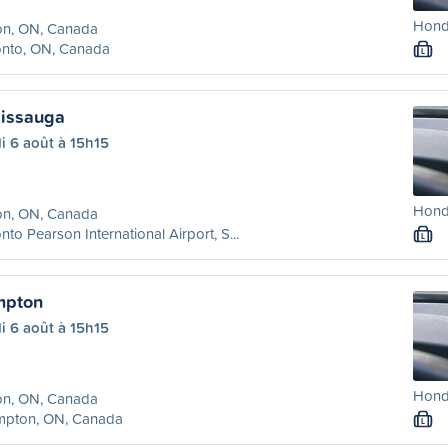
Honda
on, ON, Canada
onto, ON, Canada
L
sissauga
i 6 août à 15h15
Honda
on, ON, Canada
nto Pearson International Airport, S...
L
mpton
i 6 août à 15h15
Honda
on, ON, Canada
mpton, ON, Canada
L