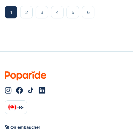
1
2
3
4
5
6
FR
▾
🚀 On embauche!