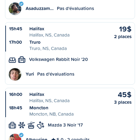
Asaduzzam…
Pas d'évaluations
19$
15h45
Halifax
Halifax, NS, Canada
2 places
17h00
Truro
Truro, NS, Canada
Volkswagen Rabbit Noir '20
M
Yuri
Pas d'évaluations
45$
16h00
Halifax
Halifax, NS, Canada
3 places
18h45
Moncton
Moncton, NB, Canada
Mazda 3 Noir '17
M
Alhoucine
5,0
2 conduits