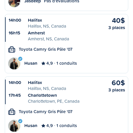
Jasdeep
Pas d'évaluations
40$
14h00
Halifax
Halifax, NS, Canada
3 places
16h15
Amherst
Amherst, NS, Canada
Toyota Camry Gris Pâle '07
S
Husan
4,9
1 conduits
60$
14h00
Halifax
Halifax, NS, Canada
3 places
17h45
Charlottetown
Charlottetown, PE, Canada
Toyota Camry Gris Pâle '07
S
Husan
4,9
1 conduits