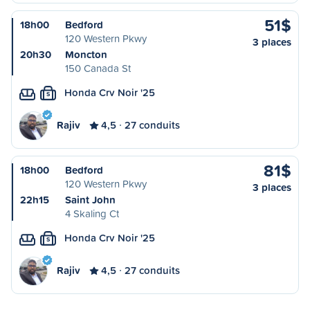
51$
18h00
Bedford
120 Western Pkwy
3 places
20h30
Moncton
150 Canada St
Honda Crv Noir '25
S
Rajiv
4,5
27 conduits
81$
18h00
Bedford
120 Western Pkwy
3 places
22h15
Saint John
4 Skaling Ct
Honda Crv Noir '25
S
Rajiv
4,5
27 conduits