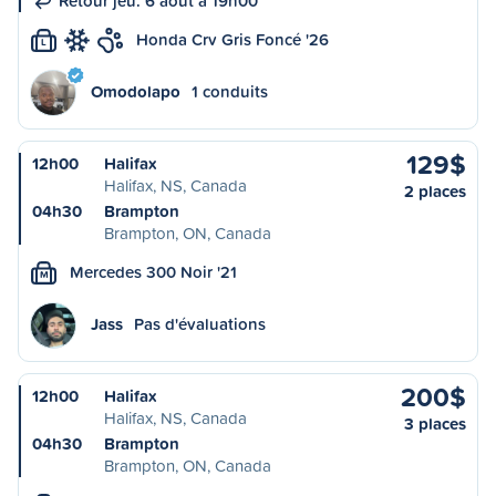
Retour jeu. 6 août à 19h00
Honda Crv Gris Foncé '26
L
Omodolapo
1 conduits
129$
12h00
Halifax
Halifax, NS, Canada
2 places
04h30
Brampton
Brampton, ON, Canada
Mercedes 300 Noir '21
M
Jass
Pas d'évaluations
200$
12h00
Halifax
Halifax, NS, Canada
3 places
04h30
Brampton
Brampton, ON, Canada