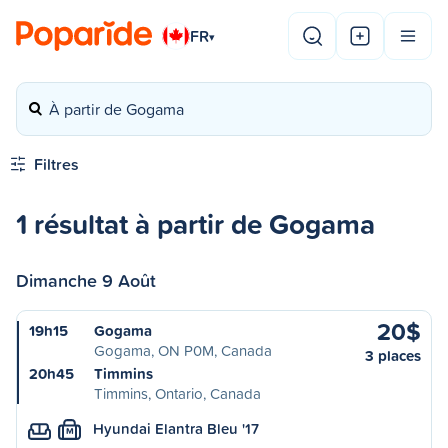
FR
▾
À partir de Gogama
Filtres
1 résultat à partir de Gogama
Dimanche 9 Août
20$
19h15
Gogama
Gogama, ON P0M, Canada
3 places
20h45
Timmins
Timmins, Ontario, Canada
Hyundai Elantra Bleu '17
M