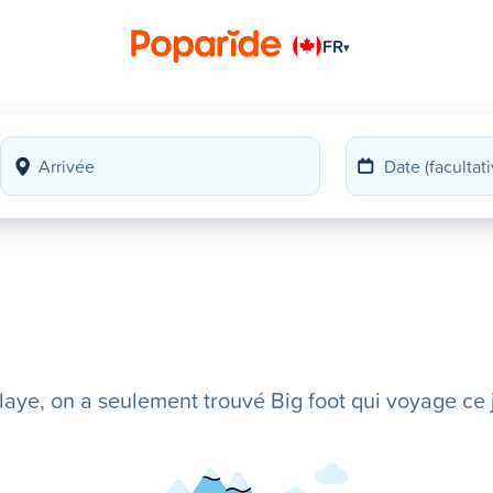
FR
▾
ye, on a seulement trouvé Big foot qui voyage ce j