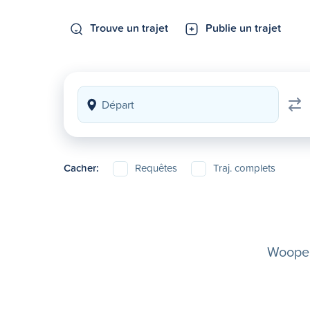
Trouve un trajet
Publie un trajet
Cacher:
Requêtes
Traj. complets
Woopela