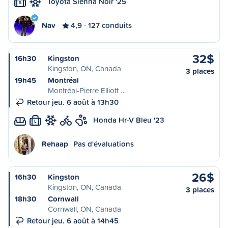
Toyota Sienna Noir '25
S
Nav
4,9
127 conduits
32$
16h30
Kingston
Kingston, ON, Canada
3 places
19h45
Montréal
Montréal-Pierre Elliott …
Retour jeu. 6 août à 13h30
Honda Hr-V Bleu '23
L
Rehaap
Pas d'évaluations
26$
16h30
Kingston
Kingston, ON, Canada
3 places
18h30
Cornwall
Cornwall, ON, Canada
Retour jeu. 6 août à 14h45