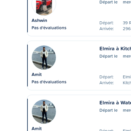
Départ le
mer
Ashwin
Départ:
39 
Pas d'évaluations
Arrivée:
296
Elmira à Kitc
Départ le
mer
Amit
Départ:
Elm
Pas d'évaluations
Arrivée:
Kitc
Elmira à Wat
Départ le
mer
Amit
Départ:
Elm