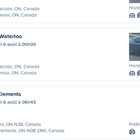
Hond
Jacobs, ON, Canada
hener, ON, Canada
 Waterloo
di 6 août à 00h00
Hond
Jacobs, ON, Canada
erloo, ON, Canada
 Clements
di 6 août à 06h45
ira, ON N3B, Canada
Préfé
 Clements, ON N0B 2M0, Canada
M