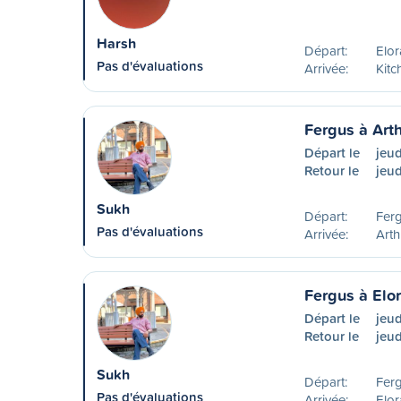
Harsh
Départ:
Elo
Pas d'évaluations
Arrivée:
Kitc
Fergus à Art
Départ le
jeu
Retour le
jeud
Sukh
Départ:
Fer
Pas d'évaluations
Arrivée:
Art
Fergus à Elo
Départ le
jeu
Retour le
jeud
Sukh
Départ:
Fer
Pas d'évaluations
Arrivée:
Elo