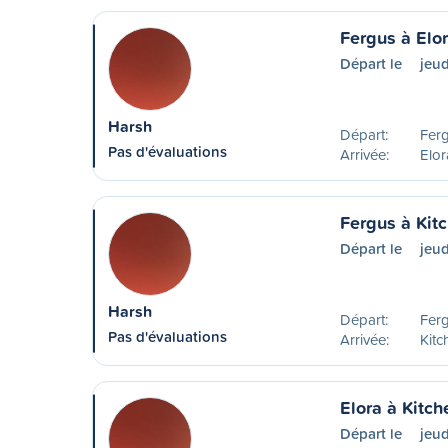
Fergus à Elo
Départ le
jeud
Harsh
Départ:
Fer
Pas d'évaluations
Arrivée:
Elo
Fergus à Kit
Départ le
jeud
Harsh
Départ:
Fer
Pas d'évaluations
Arrivée:
Kitc
Elora à Kitch
Départ le
jeud