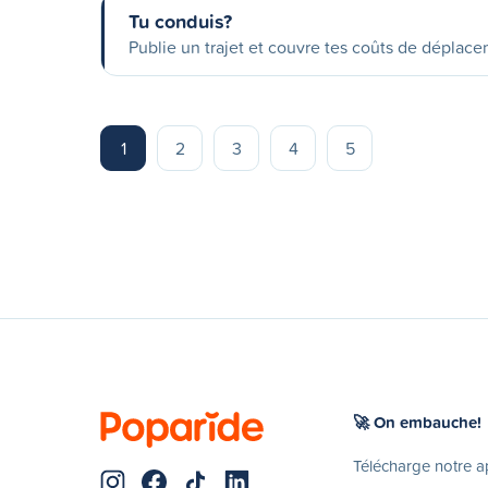
Tu conduis?
Publie un trajet et couvre tes coûts de déplac
1
2
3
4
5
🚀 On embauche!
Télécharge notre 