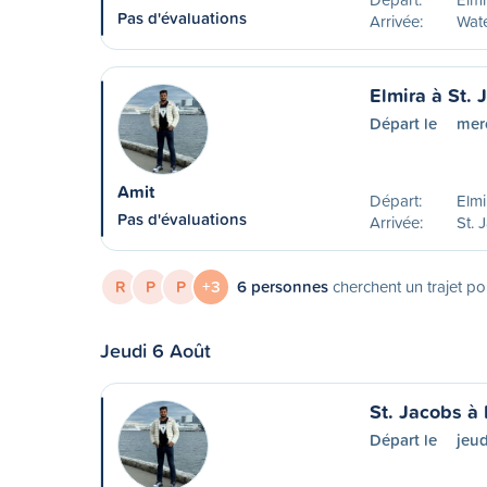
Pas d'évaluations
Arrivée:
Wat
Elmira à St. 
Départ le
mer
Amit
Départ:
Elm
Pas d'évaluations
Arrivée:
St. 
R
P
P
+3
6 personnes
cherchent un trajet po
Jeudi 6 Août
St. Jacobs à 
Départ le
jeu