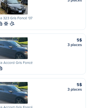
3 places
a 323 Gris Foncé '07
M
5$
3 places
a Accord Gris Foncé
M
5$
3 places
a Accord Gris Foncé