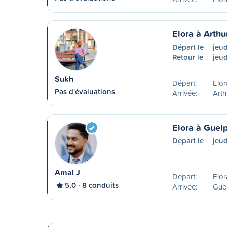
Elora à Arthu
Départ le
jeu
Retour le
jeud
Sukh
Départ:
Elo
Pas d'évaluations
Arrivée:
Art
Elora à Guel
Départ le
jeud
Amal J
Départ:
Elo
5,0
8 conduits
Arrivée:
Guel