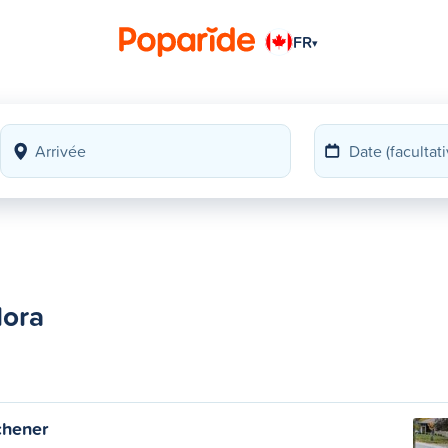
FR
▾
lora
chener