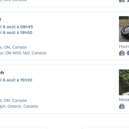
M
r
di 6 août à 09h45
i 6 août à 19h00
Hyund
ra, ON, Canada
hur, ON N0G 1A0, Canada
M
ph
i 6 août à 15h30
Nissa
ra, ON, Canada
ph, Ontario, Canada
M