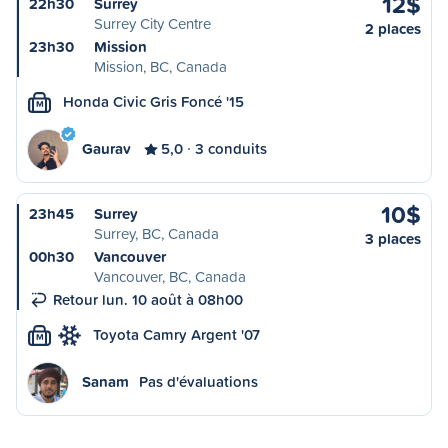
12$
22h30
Surrey
Surrey City Centre
2 places
23h30
Mission
Mission, BC, Canada
Honda Civic Gris Foncé '15
M
Gaurav
5,0
3 conduits
10$
23h45
Surrey
Surrey, BC, Canada
3 places
00h30
Vancouver
Vancouver, BC, Canada
Retour lun. 10 août à 08h00
Toyota Camry Argent '07
M
Sanam
Pas d'évaluations