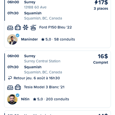
17$
06h00
Surrey
13188 60 Ave
3 places
07h30
Squamish
Squamish, BC, Canada
Ford F150 Bleu '22
L
Maninder
5,0
58 conduits
16$
06h00
Surrey
Surrey Central Station
Complet
07h30
Squamish
Squamish, BC, Canada
Retour jeu. 6 août à 16h30
Tesla Model 3 Blanc '21
S
Nitin
5,0
203 conduits