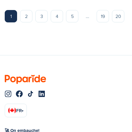
1
2
3
4
5
...
19
20
FR
▾
🚀 On embauche!