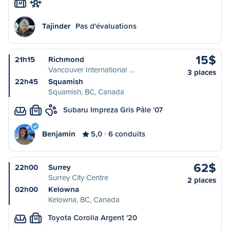
M
Tajinder
Pas d'évaluations
15$
21h15
Richmond
Vancouver International …
3 places
22h45
Squamish
Squamish, BC, Canada
Subaru Impreza Gris Pâle '07
M
Benjamin
5,0
6 conduits
62$
22h00
Surrey
Surrey City Centre
2 places
02h00
Kelowna
Kelowna, BC, Canada
Toyota Corolla Argent '20
M