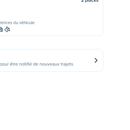
2 places
rences du véhicule
M
our être notifié de nouveaux trajets