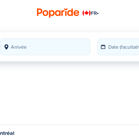
FR
▾
ntréal