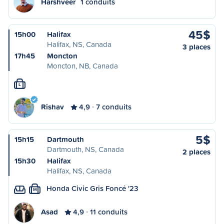
Harshveer
1 conduits
45$
15h00
Halifax
Halifax, NS, Canada
3 places
17h45
Moncton
Moncton, NB, Canada
L
Rishav
4,9
7 conduits
5$
15h15
Dartmouth
Dartmouth, NS, Canada
2 places
15h30
Halifax
Halifax, NS, Canada
Honda Civic Gris Foncé '23
M
Asad
4,9
11 conduits