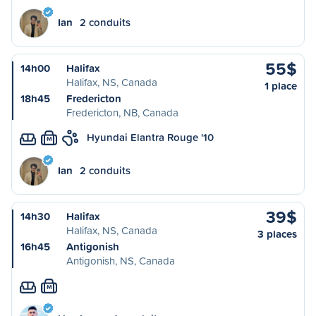
Ian
2 conduits
55$
14h00
Halifax
Halifax, NS, Canada
1 place
18h45
Fredericton
Fredericton, NB, Canada
Hyundai Elantra Rouge '10
M
Ian
2 conduits
39$
14h30
Halifax
Halifax, NS, Canada
3 places
16h45
Antigonish
Antigonish, NS, Canada
M