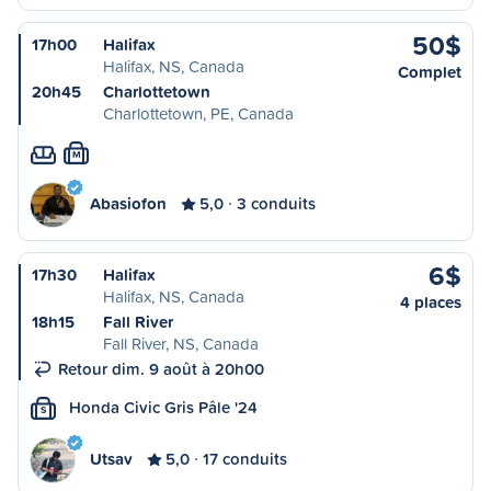
50$
17h00
Halifax
Halifax, NS, Canada
Complet
20h45
Charlottetown
Charlottetown, PE, Canada
M
Abasiofon
5,0
3 conduits
6$
17h30
Halifax
Halifax, NS, Canada
4 places
18h15
Fall River
Fall River, NS, Canada
Retour dim. 9 août à 20h00
Honda Civic Gris Pâle '24
S
Utsav
5,0
17 conduits