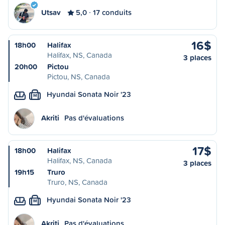
Utsav
5,0
17 conduits
16$
18h00
Halifax
Halifax, NS, Canada
3 places
20h00
Pictou
Pictou, NS, Canada
Hyundai Sonata Noir '23
M
Akriti
Pas d'évaluations
17$
18h00
Halifax
Halifax, NS, Canada
3 places
19h15
Truro
Truro, NS, Canada
Hyundai Sonata Noir '23
M
Akriti
Pas d'évaluations