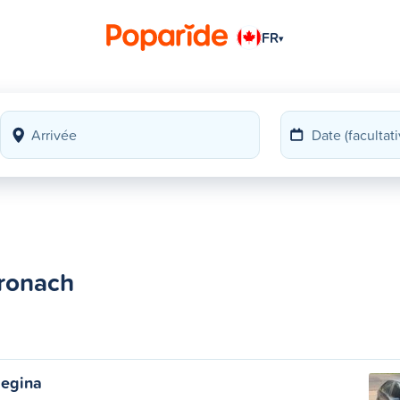
FR
▾
oronach
Regina