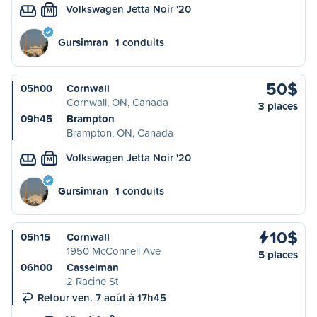
Volkswagen Jetta Noir '20
M
Gursimran
1 conduits
50$
05h00
Cornwall
Cornwall, ON, Canada
3 places
09h45
Brampton
Brampton, ON, Canada
Volkswagen Jetta Noir '20
M
Gursimran
1 conduits
10$
05h15
Cornwall
1950 McConnell Ave
5 places
06h00
Casselman
2 Racine St
Retour ven. 7 août à 17h45