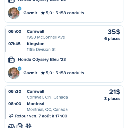
Gazmir
5,0
5 158 conduits
35$
06h00
Cornwall
1950 McConnell Ave
6 places
07h45
Kingston
1165 Division St
Honda Odyssey Bleu '23
L
Gazmir
5,0
5 158 conduits
21$
06h30
Cornwall
Cornwall, ON, Canada
3 places
08h00
Montréal
Montréal, QC, Canada
Retour ven. 7 août à 17h00
M