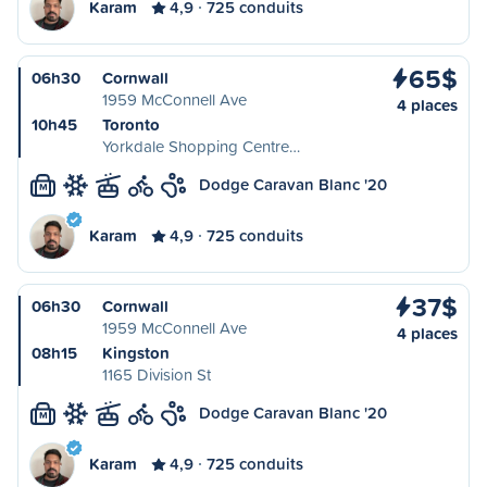
Karam
4,9
725 conduits
65$
06h30
Cornwall
1959 McConnell Ave
4 places
10h45
Toronto
Yorkdale Shopping Centre…
Dodge Caravan Blanc '20
M
Karam
4,9
725 conduits
37$
06h30
Cornwall
1959 McConnell Ave
4 places
08h15
Kingston
1165 Division St
Dodge Caravan Blanc '20
M
Karam
4,9
725 conduits