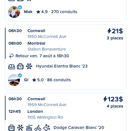
Mak
4,9
270 conduits
21$
06h30
Cornwall
1950 McConnell Ave
3 places
08h00
Montréal
Station Bonaventure
Retour ven. 7 août à 18h30
Hyundai Elantra Blanc '23
S
Gl
5,0
86 conduits
123$
06h30
Cornwall
1959 McConnell Ave
4 places
12h45
London
1105 Wellington Rd
Dodge Caravan Blanc '20
M