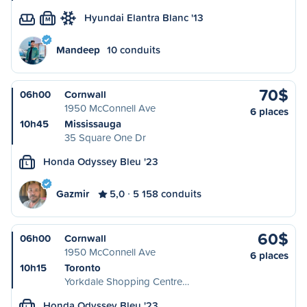
Hyundai Elantra Blanc '13
M
Mandeep
10 conduits
70$
06h00
Cornwall
1950 McConnell Ave
6 places
10h45
Mississauga
35 Square One Dr
Honda Odyssey Bleu '23
L
Gazmir
5,0
5 158 conduits
60$
06h00
Cornwall
1950 McConnell Ave
6 places
10h15
Toronto
Yorkdale Shopping Centre…
Honda Odyssey Bleu '23
L