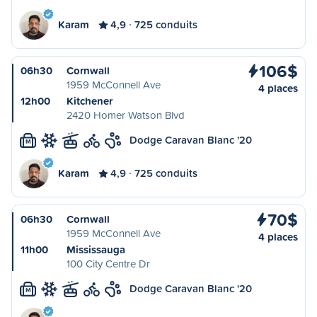
Karam
4,9
725 conduits
106$
06h30
Cornwall
1959 McConnell Ave
4 places
12h00
Kitchener
2420 Homer Watson Blvd
Dodge Caravan Blanc '20
M
Karam
4,9
725 conduits
70$
06h30
Cornwall
1959 McConnell Ave
4 places
11h00
Mississauga
100 City Centre Dr
Dodge Caravan Blanc '20
M