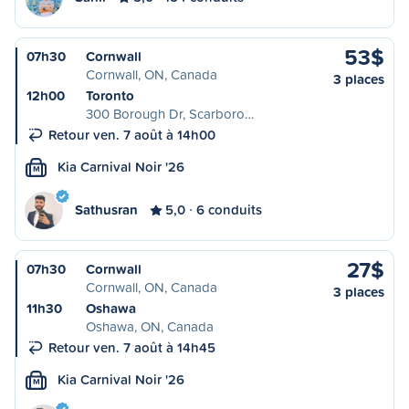
53$
07h30
Cornwall
Cornwall, ON, Canada
3 places
12h00
Toronto
300 Borough Dr, Scarboro…
Retour ven. 7 août à 14h00
Kia Carnival Noir '26
M
Sathusran
5,0
6 conduits
27$
07h30
Cornwall
Cornwall, ON, Canada
3 places
11h30
Oshawa
Oshawa, ON, Canada
Retour ven. 7 août à 14h45
Kia Carnival Noir '26
M