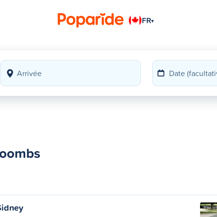
FR
▾
 Coombs
Sidney