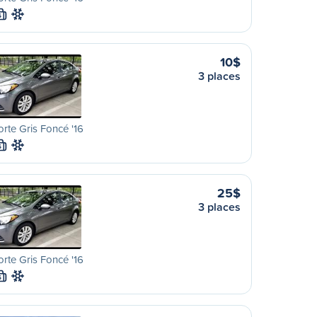
S
10$
3 places
orte Gris Foncé '16
S
25$
3 places
orte Gris Foncé '16
S