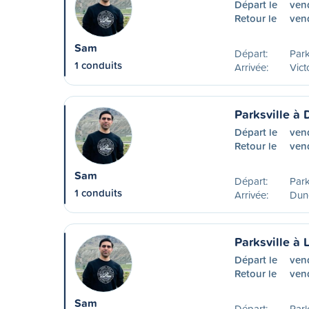
Départ le
ven
Retour le
ven
Sam
Départ:
Park
1 conduits
Arrivée:
Vict
Parksville à
Départ le
ven
Retour le
ven
Sam
Départ:
Park
1 conduits
Arrivée:
Dun
Parksville à
Départ le
ven
Retour le
vend
Sam
Départ:
Park