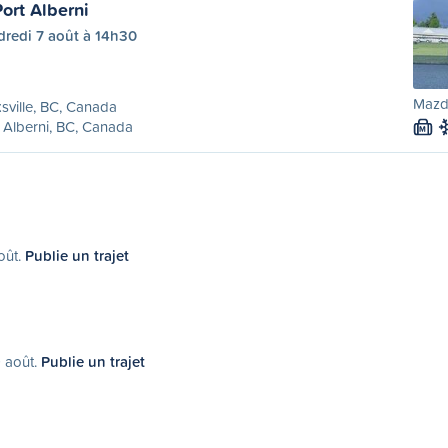
Port Alberni
dredi 7 août à 14h30
Mazda
sville, BC, Canada
 Alberni, BC, Canada
M
oût.
Publie un trajet
9 août.
Publie un trajet