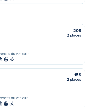
20$
2 places
rences du véhicule
M
15$
2 places
rences du véhicule
M