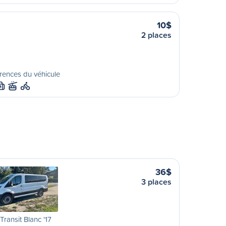
10$
2 places
rences du véhicule
M
36$
3 places
Transit Blanc '17