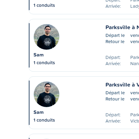
1 conduits
Arrivée:
Lad
Parksville à
Départ le
ven
Retour le
ven
Sam
Départ:
Park
1 conduits
Arrivée:
Nan
Parksville à 
Départ le
ven
Retour le
ven
Sam
Départ:
Park
1 conduits
Arrivée:
Vict