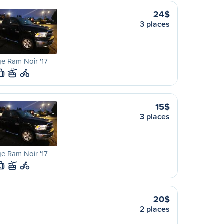
24$
3 places
e Ram Noir '17
L
15$
3 places
e Ram Noir '17
L
20$
2 places