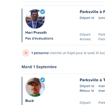
Parksville à
Départ le
lun
Hari Prasath
Départ:
Park
Pas d'évaluations
Arrivée:
Fan
R
1 personne
cherche un trajet pour le lundi 31 ao
Mardi 1 Septembre
Parksville à 
Départ le
mar
Retour le
mar
Buck
Départ:
Park